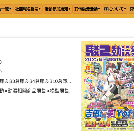
動一覽
社團報名相關
活動參加須知
其他動漫活動
FFについて
常
0
0
B3倉庫＆B4倉庫＆B10倉庫＆自行車倉庫
漫相關商品展售 ●模型展售 ●二手物品販售攤