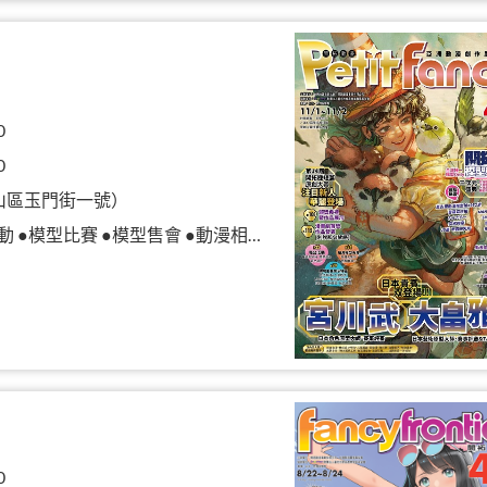
0
0
山區玉門街一號）
模型比賽 ●模型售會 ●動漫相關商品展售
0