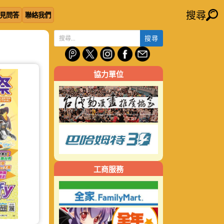
搜尋
見問答
聯絡我們
搜
尋
關
協力單位
鍵
字:
工商服務