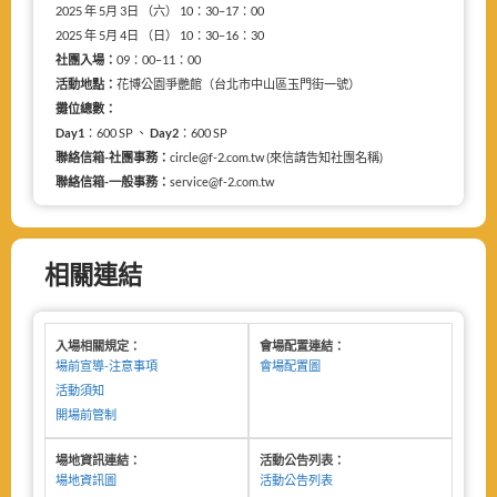
2025 年 5月 3日 （六） 10：30–17：00
2025 年 5月 4日 （日） 10：30–16：30
社團入場：
09：00–11：00
活動地點：
花博公園爭艷館（台北市中山區玉門街一號）
攤位總數：
Day1
：600 SP 、
Day2
：600 SP
聯絡信箱-社團事務：
circle@f-2.com.tw (來信請告知社團名稱)
聯絡信箱-一般事務：
service@f-2.com.tw
相關連結
入場相關規定：
會場配置連結：
場前宣導-注意事項
會場配置圖
活動須知
開場前管制
場地資訊連結：
活動公告列表：
場地資訊圖
活動公告列表