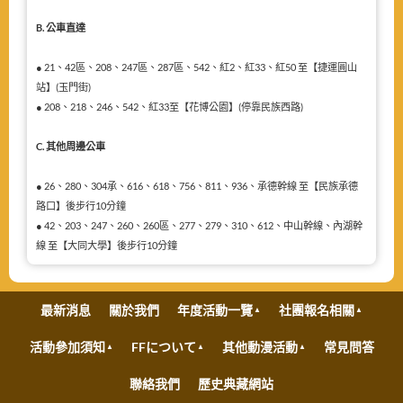
B. 公車直達
● 21、42區、208、247區、287區、542、紅2、紅33、紅50 至【捷運圓山
站】(玉門街)
● 208、218、246、542、紅33至【花博公園】(停靠民族西路)
C. 其他周邊公車
● 26、280、304承、616、618、756、811、936、承德幹線 至【民族承德
路口】後步行10分鐘
● 42、203、247、260、260區、277、279、310、612、中山幹線、內湖幹
線 至【大同大學】後步行10分鐘
最新消息
關於我們
年度活動一覽
社團報名相關
活動參加須知
FFについて
其他動漫活動
常見問答
聯絡我們
歷史典藏網站