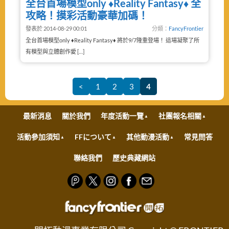
全台首場模型only ♦Reality Fantasy♦ 全
攻略！摸彩活動豪華加碼！
發表於 2014-08-29 00:01
分類：
FancyFrontier
全台首場模型only ♦Reality Fantasy♦ 將於9/7隆重登場！ 這場凝聚了所
有模型與立體創作愛 […]
<
1
2
3
4
最新消息
關於我們
年度活動一覽
社團報名相關
活動參加須知
FFについて
其他動漫活動
常見問答
聯絡我們
歷史典藏網站