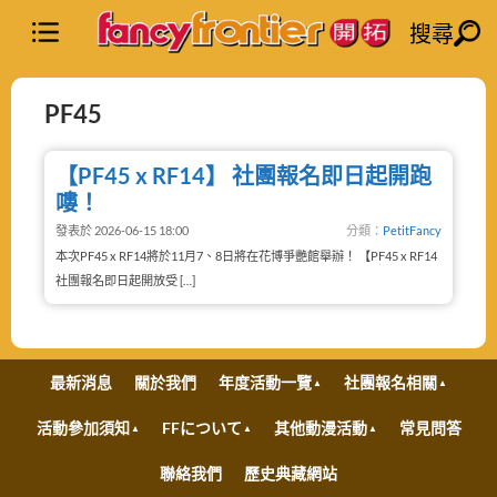
搜尋
PF45
【PF45 x RF14】 社團報名即日起開跑
嘍！
發表於 2026-06-15 18:00
分類：
PetitFancy
本次PF45 x RF14將於11月7、8日將在花博爭艷館舉辦！ 【PF45 x RF14
社團報名即日起開放受 […]
最新消息
關於我們
年度活動一覽
社團報名相關
活動參加須知
FFについて
其他動漫活動
常見問答
聯絡我們
歷史典藏網站