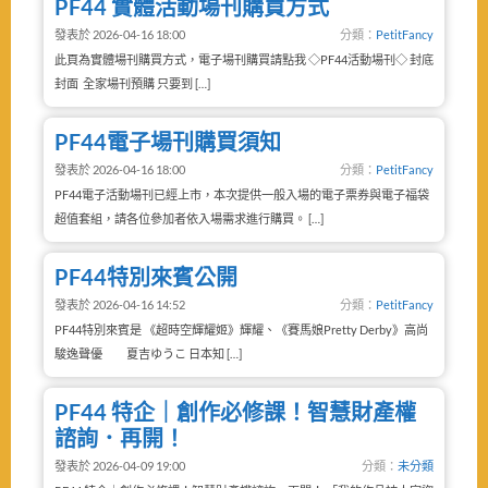
PF44 實體活動場刊購買方式
發表於 2026-04-16 18:00
分類：
PetitFancy
此頁為實體場刊購買方式，電子場刊購買請點我 ◇PF44活動場刊◇ 封底
封面 全家場刊預購 只要到 […]
PF44電子場刊購買須知
發表於 2026-04-16 18:00
分類：
PetitFancy
PF44電子活動場刊已經上市，本次提供一般入場的電子票券與電子福袋
超值套組，請各位參加者依入場需求進行購買。 […]
PF44特別來賓公開
發表於 2026-04-16 14:52
分類：
PetitFancy
PF44特別來賓是 《超時空輝耀姬》輝耀、《賽馬娘Pretty Derby》高尚
駿逸聲優 夏吉ゆうこ 日本知 […]
PF44 特企｜創作必修課！智慧財產權
諮詢．再開！
發表於 2026-04-09 19:00
分類：
未分類