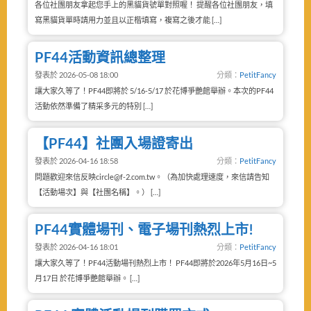
各位社團朋友拿起您手上的黑貓貨號單對照喔！ 提醒各位社團朋友，填
寫黑貓貨單時請用力並且以正楷填寫，複寫之後才能 […]
PF44活動資訊總整理
發表於 2026-05-08 18:00
分類：
PetitFancy
讓大家久等了！PF44即將於 5/16-5/17 於花博爭艷館舉辦。本次的PF44
活動依然準備了精采多元的特別 […]
【PF44】社團入場證寄出
發表於 2026-04-16 18:58
分類：
PetitFancy
問題歡迎來信反映circle@f-2.com.tw。（為加快處理速度，來信請告知
【活動場次】與【社團名稱】。） […]
PF44實體場刊、電子場刊熱烈上市!
發表於 2026-04-16 18:01
分類：
PetitFancy
讓大家久等了！PF44活動場刊熱烈上市！ PF44即將於2026年5月16日~5
月17日 於花博爭艷館舉辦。 […]