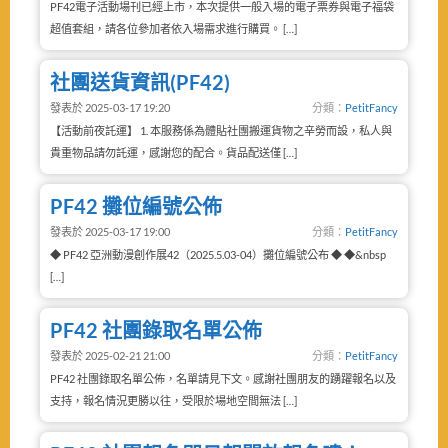
PF42電子活動場刊已經上市，本次提供一般入場的電子票券與電子福袋
超值套組，請各位參加者依入場需求進行購買。 […]
社團送貨資訊(PF42)
發表於 2025-03-17 19:20
分類：
PetitFancy
【活動前夜託運】 1. 本服務係為體貼社團搬運貨物之辛勞而設，私人與
貴重物品請勿託運，感謝您的配合。貨品配送僅 […]
PF42 攤位編號公佈
發表於 2025-03-17 19:00
分類：
PetitFancy
◆ PF42 亞洲動漫創作展42（2025.5.03-04）攤位編號公布 ◆ ◆&nbsp
[…]
PF42 社團錄取名單公佈
發表於 2025-02-21 21:00
分類：
PetitFancy
PF42 社團錄取名單公佈，名單請見下文。感謝社團朋友的踴躍報名以及
支持，報名情況更勝以往，受限於場地空間無法 […]