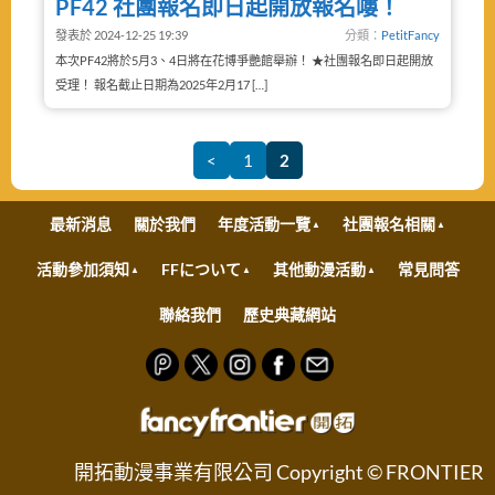
PF42 社團報名即日起開放報名嘍！
發表於 2024-12-25 19:39
分類：
PetitFancy
本次PF42將於5月3、4日將在花博爭艷館舉辦！ ★社團報名即日起開放
受理！ 報名截止日期為2025年2月17 […]
<
1
2
最新消息
關於我們
年度活動一覽
社團報名相關
活動參加須知
FFについて
其他動漫活動
常見問答
聯絡我們
歷史典藏網站
開拓動漫事業有限公司 Copyright © FRONTIER