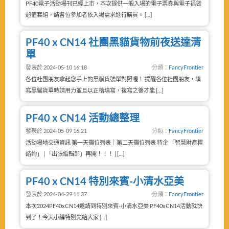
PF40電子活動場刊已經上市，本次提供一般入場的電子票券與電子福袋
超值套組，請各位參加者依入場需求進行購買。 […]
PF40 x CN14 社團黑貓貨物前夜送達清
單
發表於 2024-05-10 16:18
分類：
FancyFrontier
各位社團朋友拿起您手上的黑貓貨號單對照喔！ 提醒各位社團朋友，填
寫黑貓貨單時請用力並且以正楷填寫，複寫之後才能 […]
PF40 x CN14 活動總整理
發表於 2024-05-09 16:21
分類：
FancyFrontier
活動場地交通資訊 第一天攤位列表｜第二天攤位列表 特企 「智慧財產權
諮詢」 | 「出張編輯部」再開！！！ | […]
PF40 x CN14 特別來賓-小清水亞美
發表於 2024-04-29 11:37
分類：
FancyFrontier
本次2024PF40xCN14邀請到特別來賓-小清水亞美 PF40xCN14活動就快
到了！今天小編特別先給大家 […]