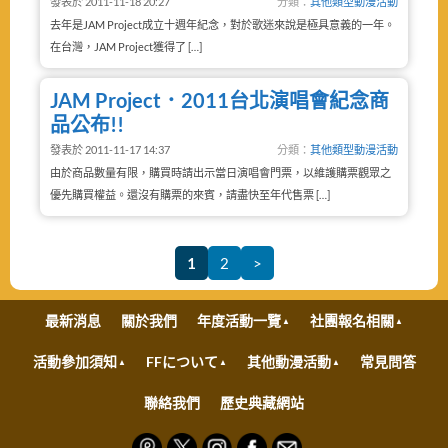
發表於 2011-11-18 20:27
分類：
其他類型動漫活動
去年是JAM Project成立十週年紀念，對於歌迷來說是極具意義的一年。
在台灣，JAM Project獲得了 […]
JAM Project．2011台北演唱會紀念商
品公布!!
發表於 2011-11-17 14:37
分類：
其他類型動漫活動
由於商品數量有限，購買時請出示當日演唱會門票，以維護購票觀眾之
優先購買權益。還沒有購票的來賓，請盡快至年代售票 […]
1
2
>
最新消息
關於我們
年度活動一覽
社團報名相關
活動參加須知
FFについて
其他動漫活動
常見問答
聯絡我們
歷史典藏網站