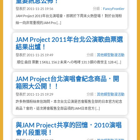
重要訊息公佈！
發表於 2011-11-25 19:56
分類：
FancyFrontier
JAM Project 2011年台北演唱會，即將於下周末火熱登場！ 對於台灣粉
絲一向非常重視的JAM Pro […]
JAM Project 2011年台北公演歌曲票選
結果出爐！
發表於 2011-11-25 19:49
分類：
其他類型動漫活動
順位 曲目 票數 1 SKILL 156 2 未来への咆哮 131 3 鋼の救世主 128 4 […]
JAM Project台北演唱會紀念商品．開
箱照大公開！！
發表於 2011-11-25 19:29
分類：
其他類型動漫活動
許多熱情粉絲來信詢問，本次台北公演是否會販售全部的日本官方紀念
商品？會的，這次將會販售全部品項的JAM日本官方 […]
與JAM Project共享的回憶．2010演唱
會片段重現！