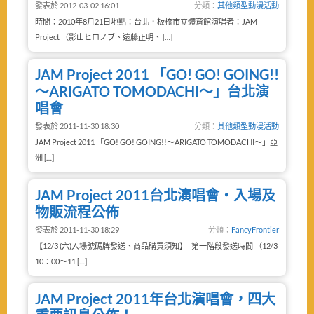
發表於 2012-03-02 16:01
分類：
其他類型動漫活動
時間：2010年8月21日地點：台北．板橋市立體育館演唱者：JAM
Project （影山ヒロノブ、遠藤正明、 […]
JAM Project 2011 「GO! GO! GOING!!
～ARIGATO TOMODACHI～」台北演
唱會
發表於 2011-11-30 18:30
分類：
其他類型動漫活動
JAM Project 2011 「GO! GO! GOING!!～ARIGATO TOMODACHI～」亞
洲 […]
JAM Project 2011台北演唱會‧入場及
物販流程公佈
發表於 2011-11-30 18:29
分類：
FancyFrontier
【12/3 (六)入場號碼牌發送、商品購買須知】 第一階段發送時間 （12/3
10：00～11 […]
JAM Project 2011年台北演唱會，四大