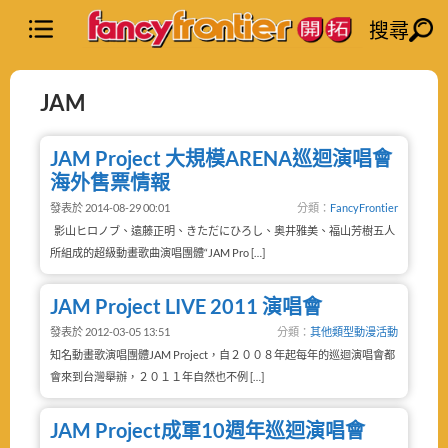
搜尋
JAM
JAM Project 大規模ARENA巡迴演唱會
海外售票情報
發表於 2014-08-29 00:01
分類：
FancyFrontier
影山ヒロノブ、遠藤正明、きただにひろし、奥井雅美、福山芳樹五人
所組成的超級動畫歌曲演唱團體“JAM Pro […]
JAM Project LIVE 2011 演唱會
發表於 2012-03-05 13:51
分類：
其他類型動漫活動
知名動畫歌演唱團體JAM Project，自２００８年起每年的巡迴演唱會都
會來到台灣舉辦，２０１１年自然也不例 […]
JAM Project成軍10週年巡迴演唱會