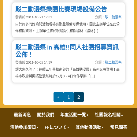
駁二動漫祭樂團比賽現場設備公告
發表於 2011-10-21 19:31
分類：
駁二動漫祭
由於許多同好詢問活動現場有那些設備可供使用，因此主辦單位在此公
佈相關資訊。 主辦單位將於現場提供相關器材（器材 […]
駁二動漫祭 in 高雄!!同人社團招募資訊
公佈！
發表於 2011-10-05 14:39
分類：
駁二動漫祭
讓大家久等了！連續三年轟動南部的「高雄動漫展」系列又將登場！高
雄市政府與開拓動漫祭將於12月3、4日合作舉辦「 […]
<
1
2
最新消息
關於我們
年度活動一覽
社團報名相關
活動參加須知
FFについて
其他動漫活動
常見問答