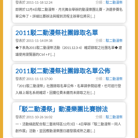
發表於 2011-11-18 12:24
分類：
駁二動漫祭
即將於12月4日駁二動漫祭．月光舞台舉辦的動漫樂團比賽，決選參賽名
單公佈了。詳細比賽辦法與報到流程主辦單位將另 […]
2011駁二動漫祭社團錄取名單
發表於 2011-11-14 09:38
分類：
駁二動漫祭
◆下表為2011駁二動漫祭活動（2011.12.3-4）確認錄取之社團名單◆ 建
議使用瀏覽器的Ctrl + F […]
2011駁二動漫祭社團錄取名單公佈
發表於 2011-11-11 17:00
分類：
駁二動漫祭
「2011駁二動漫祭」社團錄取名單公佈，名單請參閱這裡，也可逕行登
入線上報名系統確認。因攤位費未繳而未錄取之社 […]
「駁二動漫祭」動漫樂團比賽辦法
發表於 2011-10-26 16:02
分類：
駁二動漫祭
一、活動緣起配合駁二藝術特區12月3日、4日舉辦「駁二動漫祭－同人
創作展」活動，並因應動漫樂團日趨發展成熟之趨 […]