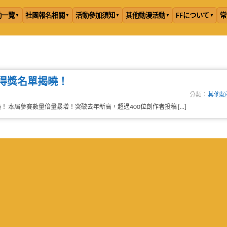
動一覽
社團報名相關
活動參加須知
其他動漫活動
FFについて
常
得獎名單揭曉！
分類：
其他類
 本屆參賽數量倍量暴增！突破去年新高，超過400位創作者投稿 […]