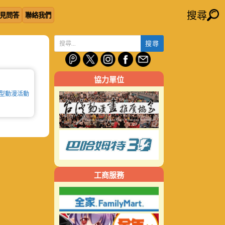
搜尋
見問答
聯絡我們
搜
尋
關
協力單位
鍵
字:
型動漫活動
工商服務