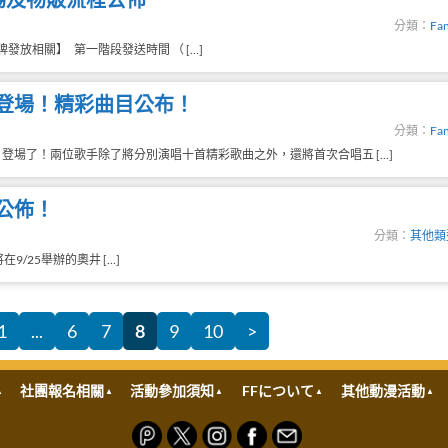
分類：
Fan
放相關】 第一階段發送時間 （ […]
登場！精彩曲目公布！
分類：
Fan
登場了！兩位歌手除了將分別演唱十首精彩歌曲之外，還將首次合唱五 […]
公佈！
分類：
其他類
/25舉辦的奧井 […]
1
...
6
7
8
9
10
>
社團報名相關
活動參加須知
FFについて
其他動漫活動