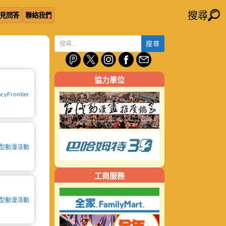
搜尋
見問答
聯絡我們
搜
尋
關
協力單位
鍵
字:
cyFrontier
型動漫活動
工商服務
型動漫活動