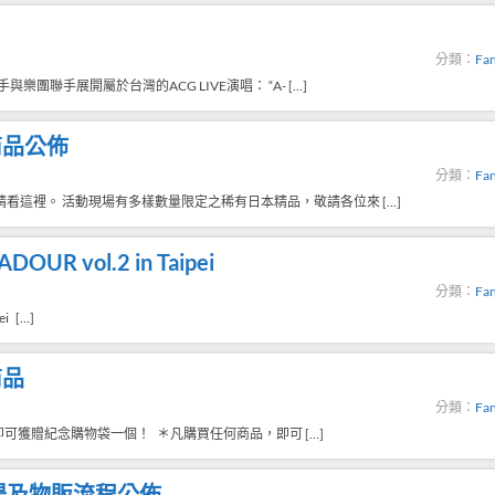
分類：
Fan
樂團聯手展開屬於台灣的ACG LIVE演唱： “A- […]
商品公佈
分類：
Fan
看這裡。 活動現場有多樣數量限定之稀有日本精品，敬請各位來 […]
UR vol.2 in Taipei
分類：
Fan
ei […]
商品
分類：
Fan
可獲贈紀念購物袋一個！ ＊凡購買任何商品，即可 […]
入場及物販流程公佈