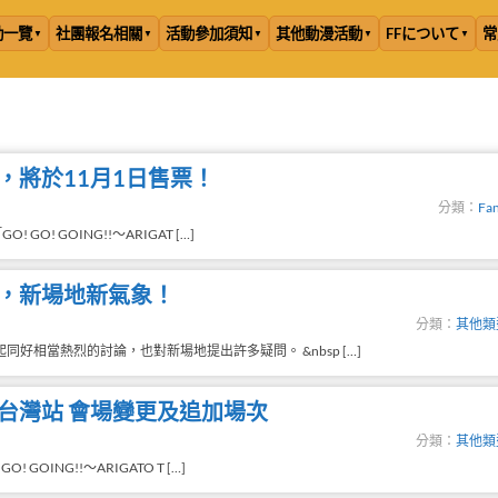
動一覽
社團報名相關
活動參加須知
其他動漫活動
FFについて
常
演唱會，將於11月1日售票！
分類：
Fan
 GO! GOING!!～ARIGAT […]
演唱會，新場地新氣象！
分類：
其他類
同好相當熱烈的討論，也對新場地提出許多疑問。 &nbsp […]
迴演唱會台灣站 會場變更及追加場次
分類：
其他類
 GOING!!～ARIGATO T […]