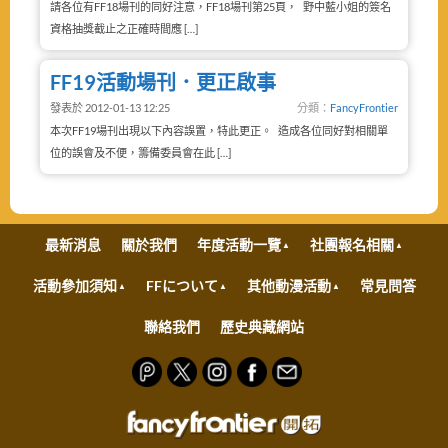
請各位有FF18場刊的同好注意，FF18場刊第25頁， 野中藍小姐的簽名
資格抽獎截止之正確時間應 […]
FF19活動場刊．更正啟事
發表於 2012-01-13 12:25
分類：
FancyFrontier
本次FF19場刊出現以下內容誤置，特此更正。 造成各位同好對相關單
位的誤會及不便，籌備委員會在此 […]
最新消息
關於我們
年度活動一覽
社團報名相關
活動參加須知
FFについて
其他動漫活動
常見問答
聯絡我們
歷史典藏網站