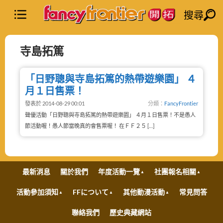
搜尋
寺島拓篤
「日野聰與寺島拓篤的熱帶遊樂園」 ４
月１日售票！
發表於 2014-08-29 00:01
分類：
FancyFrontier
聲優活動「日野聰與寺島拓篤的熱帶遊樂園」 ４月１日售票！不是愚人
節活動喔！愚人節當晚真的會售票喔！ 在ＦＦ２５ […]
最新消息
關於我們
年度活動一覽
社團報名相關
活動參加須知
FFについて
其他動漫活動
常見問答
聯絡我們
歷史典藏網站