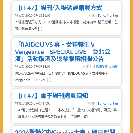
【FF47】場刊/入場憑證購買方式
發表於 2026-07-13 16:02
分類：
FancyFrontier
入場憑證購買方式 ◇FF47活動場刊/入場憑證◇ 封底 封面 購買選項：全
家場刊預購 &全 […]
「RAIDOU VS 真・女神轉生Ⅴ
Vengeance SPECIAL LIVE 台北公
演」活動取消及退票服務相關公告
發表於 2026-07-09 14:00
分類：
其他類型動漫活動
原定於2026年9月6日（日）舉辦的「RAIDOU VS 真・女神轉生Ⅴ
Vengeance SPECIAL […]
【FF47】電子場刊購買須知
發表於 2026-07-07 17:00
分類：
FancyFrontier
FF47電子活動場刊已經上市，本次提供「一般入口入場的電子票券」與
「專屬入口入場的電子福袋超值套組」供選擇，歡 […]
2026驚豔幻想Cosplay大賽，即日起開