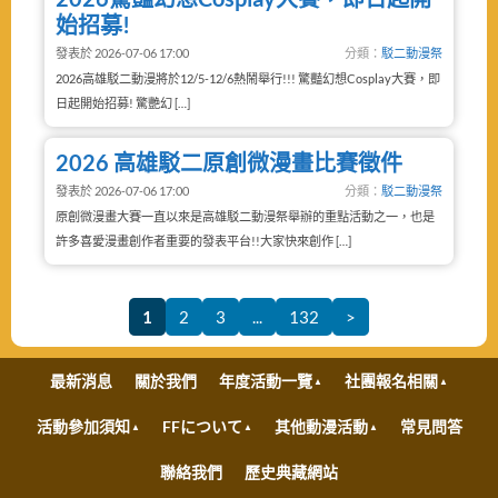
始招募!
發表於 2026-07-06 17:00
分類：
駁二動漫祭
2026高雄駁二動漫將於12/5-12/6熱鬧舉行!!! 驚豔幻想Cosplay大賽，即
日起開始招募! 驚艷幻 […]
2026 高雄駁二原創微漫畫比賽徵件
發表於 2026-07-06 17:00
分類：
駁二動漫祭
原創微漫畫大賽一直以來是高雄駁二動漫祭舉辦的重點活動之一，也是
許多喜愛漫畫創作者重要的發表平台!!大家快來創作 […]
1
2
3
...
132
>
最新消息
關於我們
年度活動一覽
社團報名相關
活動參加須知
FFについて
其他動漫活動
常見問答
聯絡我們
歷史典藏網站