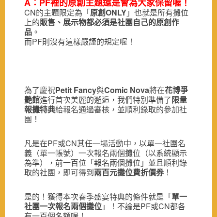
A：PF裡的原創主題還是會為大家保留喔！
CN的主題限定為「
原創ONLY
」也就是所有攤位
上的
販售、展示物都必須是社團自己的原創作
品
。
而PF則沒有這樣嚴謹的規定喔！
為了慶祝
Petit Fancy
與
Comic Nova
將在
花博爭
艷館
進行首次美麗的邂逅，我們特別準備了
限量
報攤特典
給報名通過審核，並順利錄取的參加社
團！
凡是在PF或CN其任一場活動中，以單一社團名
義（單一帳號）一次報名兩個攤位（以系統顯示
為準），前一百位「報名兩個攤位」並且順利錄
取的社團，即可得到
兩百元攤位費折價券
！
是的！獲得本次春季盛宴特典的條件就是「
單一
社團一次報名兩個攤位
」！不論是PF或CN都各
有一百個名額喔！