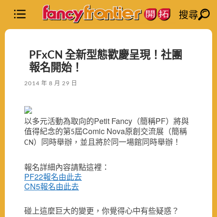
搜尋
PFxCN 全新型態歡慶呈現！社團
報名開始！
2014 年 8 月 29 日
Petit Fancy（簡稱PF）將與
以多元活動為取向的
Comic Nova原創交流展
值得紀念的第
屆
（簡稱
5
同時舉辦，並且將於同一場館同時舉辦！
）
CN
報名詳細內容請點這裡：
PF22報名由此去
CN5報名由此去
碰上這麼巨大的變更，你覺得心中有些疑惑？