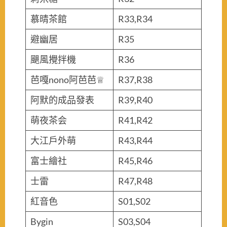
慕晴茶館
R33,R34
避幽居
R35
颶風攪拌機
R36
芭嘎nono阿芭芭♕
R37,R38
阿默的成品發表
R39,R40
萌夜茶会
R41,R42
大江戶外萌
R43,R44
富士繪社
R45,R46
士雷
R47,R48
紅音色
S01,S02
Bygin
S03,S04