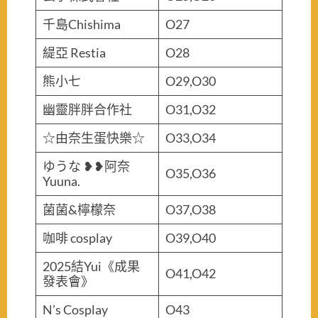
千島Chishima
O27
緹亞 Restia
O28
熊小七
O29,O30
幽靈胖胖合作社
O31,O32
☆由奈生蛋快樂☆
O33,O34
ゆうな ❥❥阿奈
O35,O36
Yuuna.
菌菌&檸檬奈
O37,O38
咖啡 cosplay
O39,O40
2025結Yui《成果
O41,O42
發表會》
N’s Cosplay
O43