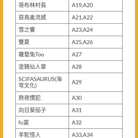
哥布林村長
A19,A20
惡鳥禽流感
A21,A22
雪之饗
A23,A24
雙夏
A25,A26
蘿蔔兔Too
A27
塗鴉仙人掌
A28
SCIFASAURUS(海
A29
穹文化)
熬夜慣犯
A30
向日葵茄子
A31
fu富
A32
羊駝怪人
A33,A34