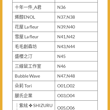
十年一件_A君
N36
烯醇ENOL
N37,N38
花屋 La fleur
N39,N40
雪屋 La fleur
N41,N42
毛毛創森坊
N43,N44
盛櫻之汀
N45
三線鼠工作室
N46
Bubble Wave
N47,N48
朵莉 Tori
O01,O02
腿氏企業
O03,O04
｜紫絃 ✤ SHIZURU
O05,O06