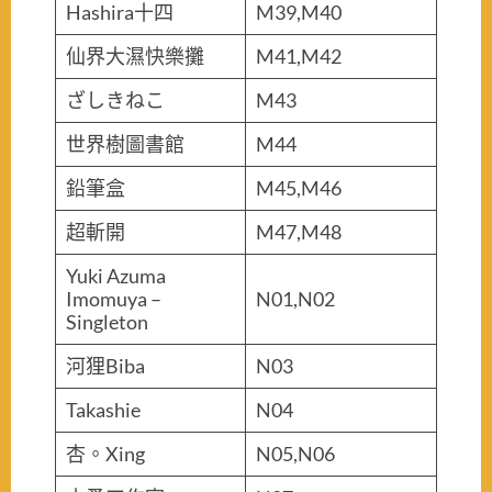
Hashira十四
M39,M40
仙界大濕快樂攤
M41,M42
ざしきねこ
M43
世界樹圖書館
M44
鉛筆盒
M45,M46
超斬開
M47,M48
Yuki Azuma
Imomuya –
N01,N02
Singleton
河狸Biba
N03
Takashie
N04
杏。Xing
N05,N06