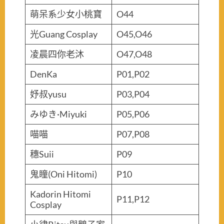
萌呆系少女小桃寶
O44
光Guang Cosplay
O45,O46
凌晨四你老沐
O47,O48
DenKa
P01,P02
妤叔yusu
P03,P04
みゆき·Miyuki
P05,P06
喵喵
P07,P08
穗Suii
P09
鬼瞳(Oni Hitomi)
P10
Kadorin Hitomi
P11,P12
Cosplay