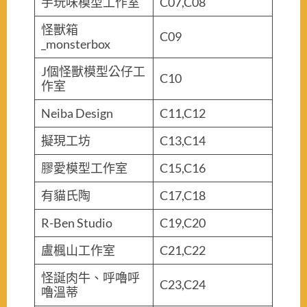
手玩味模型工作室
C07,C08
怪獸箱
C09
_monsterbox
J個怪獸模型公仔工
C10
作室
Neiba Design
C11,C12
擬現工坊
C13,C14
膠愛模型工作室
C15,C16
有貓氏陶
C17,C18
R-Ben Studio
C19,C20
盧楓山工作室
C21,C22
怪誕肉牛、呼嚕呼
C23,C24
嚕溫蒂