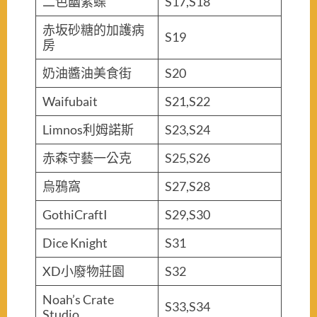
二色幽紫蝶
S17,S18
赤坂砂糖的加護病
S19
房
奶油醬油美食街
S20
Waifubait
S21,S22
Limnos利姆諾斯
S23,S24
赤森守藝一公克
S25,S26
烏鴉窩
S27,S28
GothiCraftI
S29,S30
Dice Knight
S31
XD小廢物莊園
S32
Noah’s Crate
S33,S34
Studio