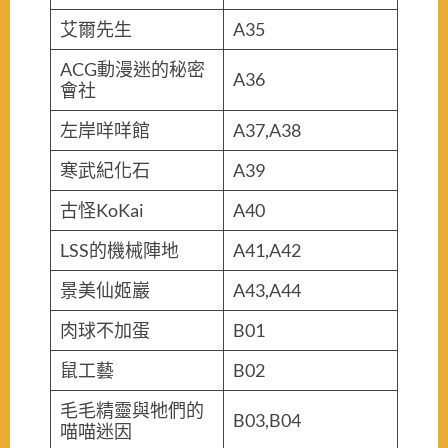
艾爾先生
A35
ACG動漫迷的秘密
A36
會社
左岸咩咩館
A37,A38
寒武紀化石
A39
古怪KoKai
A40
LSS的機械陣地
A41,A42
景美仙姬巖
A43,A44
肉球不加蛋
B01
鼠工藝
B02
毛毛精靈與牠們的
B03,B04
喵喵迷因