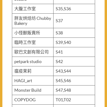
大腹工作室
S35,S36
胖友烘焙坊 Chubby
S37
Bakery
小怪獸販賣所
S38
臨時工作室
S39,S40
歐巴文創有限公司
S41
petpark studio
S42
瘟疫茉莉
S43,S44
HAGI_art
S45,S46
Monster Build
S47,S48
COPYDOG
T01,T02