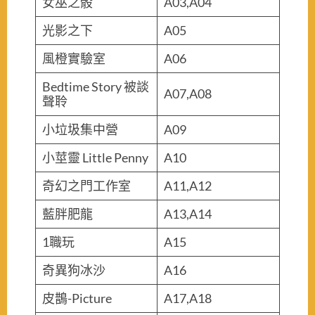
女巫之骰
A03,A04
光影之下
A05
風橙實驗室
A06
Bedtime Story 被談
A07,A08
聲聆
小垃圾集中營
A09
小莖靈 Little Penny
A10
奇幻之門工作室
A11,A12
藍胖肥龍
A13,A14
1職玩
A15
奇異狗冰沙
A16
皮鵲-Picture
A17,A18