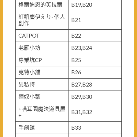
格爾迪恩的芙拉爾
B19,B20
紅凱塵伊えり- 個人
B21
創作
CATPOT
B22
老雁小坊
B23,B24
專業坑CP
B25
克特小舖
B26
異私特
B27,B28
狸奴小築
B29,B30
+喵耳園魔法道具屋
B31,B32
+
手創館
B33