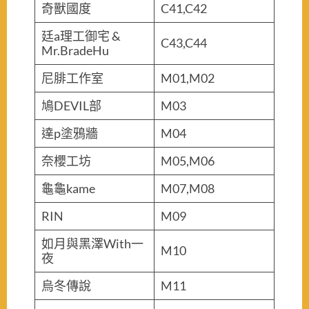
奇獸國度
C41,C42
廷a理工御宅 &
C43,C44
Mr.BradeHu
尼腓工作室
M01,M02
鳩DEVIL部
M03
達p塗鴉牆
M04
奈櫻工坊
M05,M06
龜龜kame
M07,M08
RIN
M09
如月與黑澤With一
M10
夜
烏冬傳說
M11