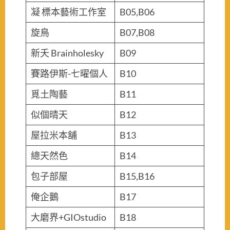
凝 標本藝術工作室
B05,B06
旋鳥
B07,B08
新夭 Brainholesky
B09
賽路伊斯-七曜個人
B10
覓土陶藝
B11
似個晴天
B12
屋拉米本舖
B13
總天然色
B14
包子部屋
B15,B16
俺企鵝
B17
大磨界+GIOstudio
B18