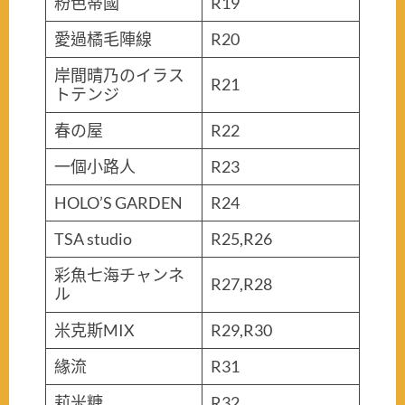
粉色蒂國
R19
愛過橘毛陣線
R20
岸間晴乃のイラス
R21
トテンジ
春の屋
R22
一個小路人
R23
HOLO’S GARDEN
R24
TSA studio
R25,R26
彩魚七海チャンネ
R27,R28
ル
米克斯MIX
R29,R30
緣流
R31
莉米糖
R32