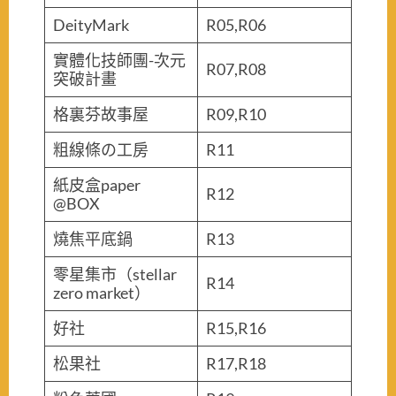
DeityMark
R05,R06
實體化技師團-次元
R07,R08
突破計畫
格裏芬故事屋
R09,R10
粗線條の工房
R11
紙皮盒paper
R12
@BOX
燒焦平底鍋
R13
零星集市（stellar
R14
zero market）
好社
R15,R16
松果社
R17,R18