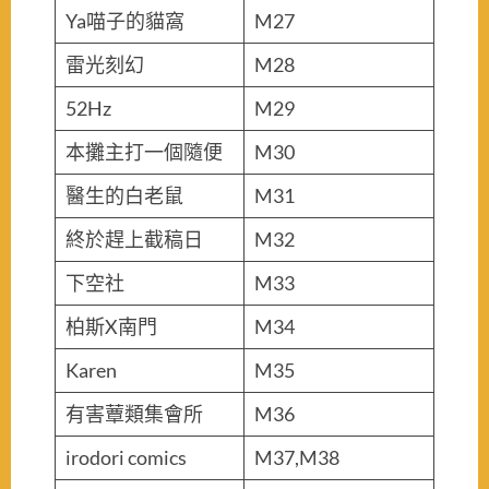
Ya喵子的貓窩
M27
雷光刻幻
M28
52Hz
M29
本攤主打一個隨便
M30
醫生的白老鼠
M31
終於趕上截稿日
M32
下空社
M33
柏斯X南門
M34
Karen
M35
有害蕈類集會所
M36
irodori comics
M37,M38