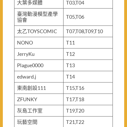
大葉多媒體
T03,T04
臺灣動漫模型產學
T05,T06
協會
太乙TOYSCOMIC
T07,T08,T09,T10
NONO
T11
JerryKu
T12
Plague0000
T13
edward.j
T14
東南創設111
T15,T16
ZFUNKY
T17,T18
灰島工作室
T19,T20
玩藝空間
T21,T22