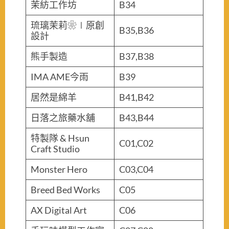
茉紡工作坊
B34
琉璃茉莉❀∣原創
B35,B36
設計
熊手製造
B37,B38
IMA AME今雨
B39
居然是綿羊
B41,B42
日落之旅藥水舖
B43,B44
特製隊 & Hsun
C01,C02
Craft Studio
Monster Hero
C03,C04
Breed Bed Works
C05
AX Digital Art
C06