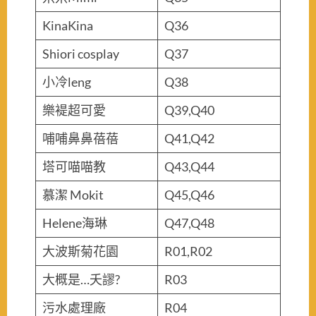
KinaKina
Q36
Shiori cosplay
Q37
小冷leng
Q38
樂褆超可愛
Q39,Q40
哺哺鼻鼻蓓蓓
Q41,Q42
塔可喵喵教
Q43,Q44
慕潔 Mokit
Q45,Q46
Helene海琳
Q47,Q48
大波斯菊花園
R01,R02
大概是…夭謬?
R03
污水處理廠
R04