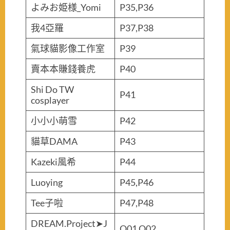
よみお姫様_Yomi
P35,P36
我4亞羅
P37,P38
氣球貓影像工作室
P39
賣本本賺錢養虎
P40
Shi Do TW
P41
cosplayer
小小小萌雪
P42
貓草DAMA
P43
Kazeki風希
P44
Luoying
P45,P46
Tee子啦
P47,P48
DREAM.Project➤J
Q01,Q02