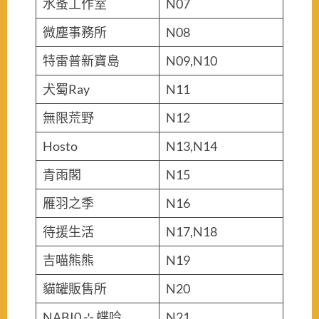
水蚤工作室
N07
微塵事務所
N08
特雷普新寶島
N09,N10
犬蜀Ray
N11
無限荒野
N12
Hosto
N13,N14
青雨閣
N15
雁羽之季
N16
待援生活
N17,N18
吉喵熊熊
N19
貓罐販售所
N20
NABI0 ⊹ 蝶呤
N21