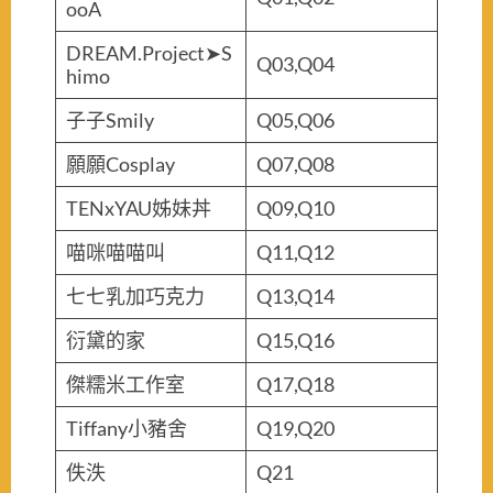
ooA
DREAM.Project➤S
Q03,Q04
himo
子子Smily
Q05,Q06
願願Cosplay
Q07,Q08
TENxYAU姊妹丼
Q09,Q10
喵咪喵喵叫
Q11,Q12
七七乳加巧克力
Q13,Q14
衍黛的家
Q15,Q16
傑糯米工作室
Q17,Q18
Tiffany小豬舍
Q19,Q20
佚泆
Q21