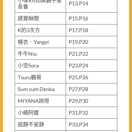
小律Ritsu與鵝子家
P13,P14
長會
感覺瞬間
P15,P16
K的3次方
P17,P18
楊衣．Yangyi
P19,P20
牛牛Niu
P21,P22
小空Sora
P23,P24
Tsuru鶴葵
P25,P26
Sum sum Denka
P27,P28
MIYANA咪呀
P29,P30
小楠阿嬤
P31,P32
寂靜不安靜
P33,P34