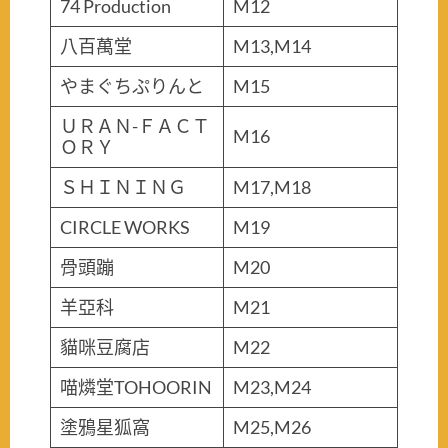
74 Production
M12
八百萬堂
M13,M14
やまぐちぷりんと
M15
ＵＲＡＮ-ＦＡＣＴ
M16
ＯＲＹ
ＳＨＩＮＩＮＧ
M17,M18
CIRCLE WORKS
M19
骨頭蹦
M20
羊亞科
M21
貓咪豆腐店
M22
喵燐堂TOHOORIN
M23,M24
塗鴉星狐窩
M25,M26