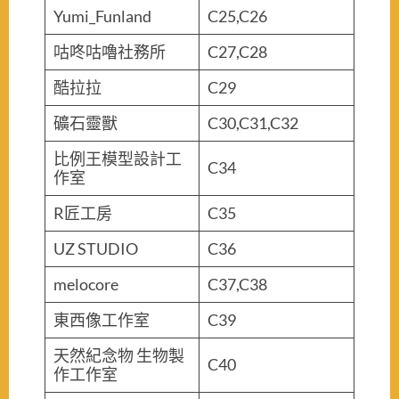
Yumi_Funland
C25,C26
咕咚咕嚕社務所
C27,C28
酷拉拉
C29
礦石靈獸
C30,C31,C32
比例王模型設計工
C34
作室
R匠工房
C35
UZ STUDIO
C36
melocore
C37,C38
東西像工作室
C39
天然紀念物 生物製
C40
作工作室