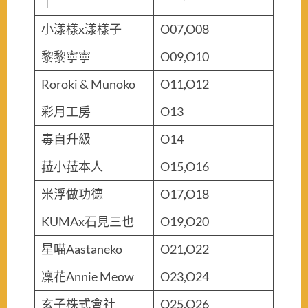
｜
小漾樣x漾樣子
O07,O08
黎黎寧寧
O09,O10
Roroki & Munoko
O11,O12
彩月工房
O13
毒自升級
O14
菈小菈本人
O15,O16
米浮做功德
O17,O18
KUMAx石見三也
O19,O20
星喵Aastaneko
O21,O22
凜花Annie Meow
O23,O24
玄子株式會社
O25,O26