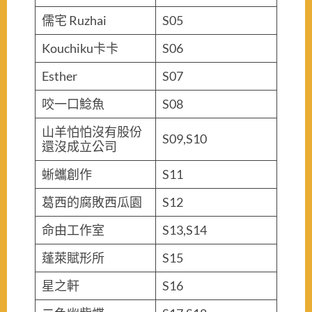
儒宅 Ruzhai
S05
Kouchiku卡卡
S06
Esther
S07
咬一口鯰魚
S08
山羊怕怕沒有股份
S09,S10
還沒成立公司
蜥蠵創作
S11
葛西的腐敗西瓜園
S12
命由工作室
S13,S14
蓬萊賦形所
S15
星之軒
S16