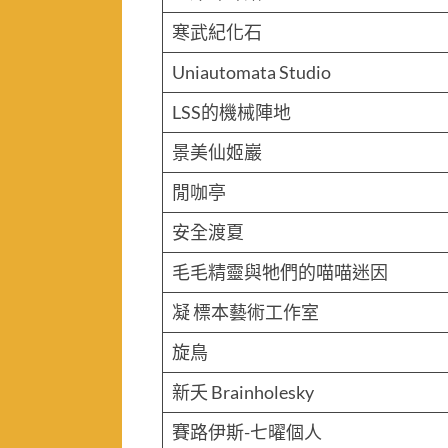
寒武紀化石
Uniautomata Studio
LSS的機械陣地
景美仙姬巖
閒咖亭
安全渡夏
毛毛精靈與牠們的喵喵迷因
凝 標本藝術工作室
旋鳥
新夭 Brainholesky
賽路伊斯-七曜個人