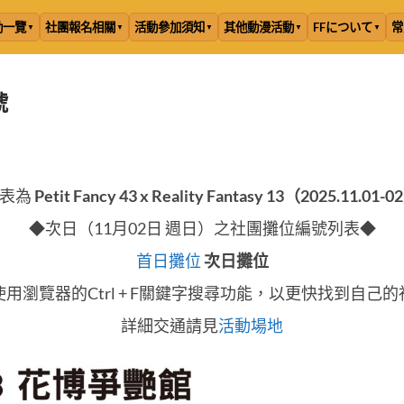
動一覽
社團報名相關
活動參加須知
其他動漫活動
FFについて
常
號
表為
Petit Fancy 43 x Reality Fantasy 13（2025.11.01-0
◆次日（11月02日 週日）之社團攤位編號列表◆
首日攤位
次日攤位
用瀏覽器的Ctrl + F關鍵字搜尋功能，以更快找到自己
詳細交通請見
活動場地