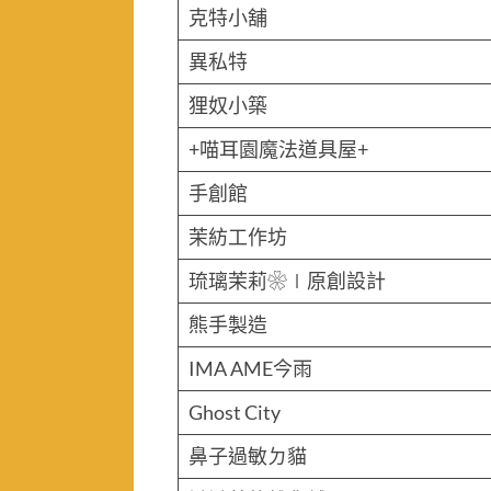
克特小舖
異私特
狸奴小築
+喵耳園魔法道具屋+
手創館
茉紡工作坊
琉璃茉莉❀∣原創設計
熊手製造
IMA AME今雨
Ghost City
鼻子過敏ㄉ貓