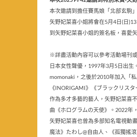
本次邀請到擔任賽馬娘「北部玄駒」以及
矢野妃菜喜小姐將會在5月4日(日)13
到矢野妃菜喜小姐的簽名板，喜愛
※詳盡活動內容可以參考活動場刊
日本女性聲優，1997年3月5日出生。受
momonaki，之後於2010年加入
《INORIGAMI》《ブラックリスター 
作為多才多藝的藝人，矢野妃菜喜不僅活
曲《ホログラムの天使》。2022
矢野妃菜喜也曾為多部知名電視動畫角
魔法》たわし@自由人、《孤獨搖滾！