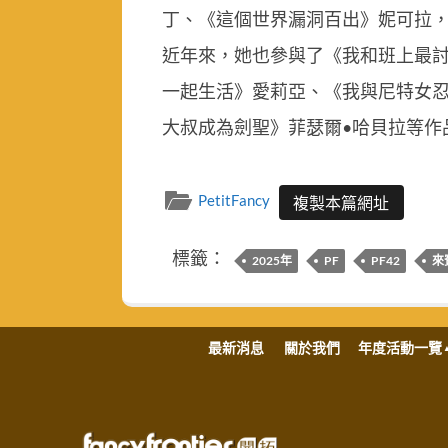
丁、《這個世界漏洞百出》妮可拉
近年來，她也參與了《我和班上最討
一起生活》愛莉亞、《我與尼特女
大叔成為劍聖》菲瑟爾•哈貝拉等作
PetitFancy
複製本篇網址
標籤：
2025年
PF
PF42
來
最新消息
關於我們
年度活動一覽