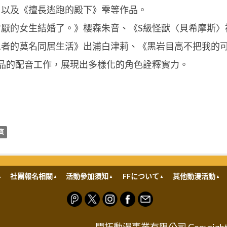
，以及《擅長逃跑的殿下》雫等作品。
厭的女生結婚了。》櫻森朱音、《S級怪獸〈貝希摩斯〉
忍者的莫名同居生活》出浦白津莉、《黑岩目高不把我的
品的配音工作，展現出多樣化的角色詮釋實力。
賓
社團報名相關
活動參加須知
FFについて
其他動漫活動