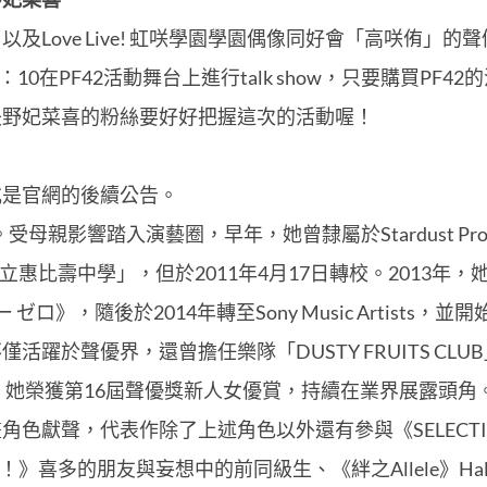
Love Live! 虹咲學園學園偶像同好會「高咲侑」的
：10在PF42活動舞台上進行talk show，只要購買P
矢野妃菜喜的粉絲要好好把握這次的活動喔！
或是官網的後續公告。
母親影響踏入演藝圈，早年，她曾隸屬於Stardust Promo
「私立惠比壽中學」，但於2011年4月17日轉校。2013年，
ゼロ》，隨後於2014年轉至Sony Music Artists，
躍於聲優界，還曾擔任樂隊「DUSTY FRUITS CLU
年，她榮獲第16屆聲優獎新人女優賞，持續在業界展露頭角
色獻聲，代表作除了上述角色以外還有參與《SELECTION
》喜多的朋友與妄想中的前同級生、《絆之Allele》Hal