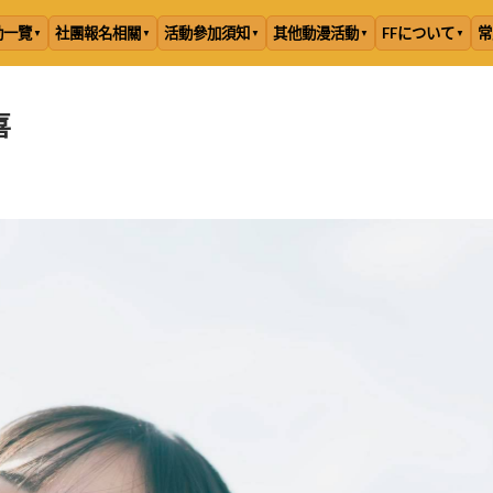
動一覽
社團報名相關
活動參加須知
其他動漫活動
FFについて
常
喜