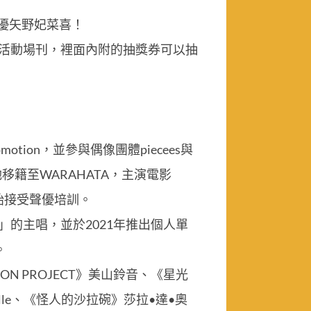
聲優矢野妃菜喜！
F42的活動場刊，裡面內附的抽獎券可以抽
tion，並參與偶像團體piecees與
她移籍至WARAHATA，主演電影
並開始接受聲優培訓。
B」的主唱，並於2021年推出個人單
。
 PROJECT》美山鈴音、《星光
le、《怪人的沙拉碗》莎拉•達•奧