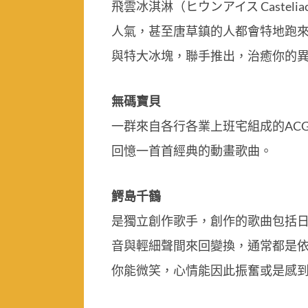
飛雲冰淇淋（ヒウンアイス Cast
人氣，甚至唐草鎮的人都會特地跑來
與特大冰塊，聯手推出，治癒你的
無碼寶貝
一群來自各行各業上班宅組成的AC
回憶一首首經典的動畫歌曲。
鰐島千鶴
是獨立創作歌手，創作的歌曲包括日
音與輕細聲間來回變換，通常都是依
你能微笑，心情能因此振奮或是感到