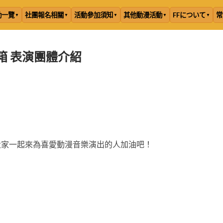
動一覽
社團報名相關
活動參加須知
其他動漫活動
FFについて
常
皂箱 表演團體介紹
大家一起來為喜愛動漫音樂演出的人加油吧！