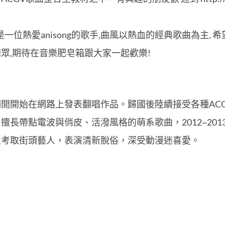
~是一位熱愛anisong的歌手,曲風以熱血的經典歌曲為主,
眾,期待在音樂肥皂箱跟大家一起歡樂!
間開始在網路上發表翻唱作品。歸國後陸續接受各種AC
長帶點電波與俏皮、活潑風格的萌系歌曲，2012~201
並考取街頭藝人，表演清新脫俗，深受動漫迷喜愛。