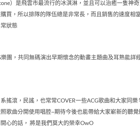
eliacone）是飛雲市最流行的冰淇淋，並且可以治癒一隻
購買，所以排隊的隊伍總是非常長，而且銷售的速度相當
異常狀態
G樂團，共同無碼演出早期懷念的動畫主題曲及耳熟能詳經
系搖滾，民謠，也常常COVER一些ACG歌曲和大家同樂
照歌曲分開使用唱腔~期待今後也能帶給大家嶄新的聽覺體
開心的話， 將是我們莫大的榮幸OwO