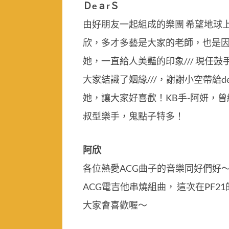
ＤeａrＳ
由好朋友一起組成的樂團 希望地球上
欣，多才多藝是大家的老師，也是因為
她，一直給人美豔的印象/// 現任鼓
大家結識了姻緣///，謝謝小空帶給
她，讓大家好喜歡！KB手-阿妍，曾
叔型樂手，鬼點子特多！
阿欣
各位熱愛ACG曲子的音樂同好們好
ACG電吉他串燒組曲， 這次在PF
大家會喜歡喔～