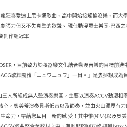
且瘋狂喜愛迪士尼卡通歌曲、高中開始接觸搖滾樂、而大
劇張力但又不失真摯的歌聲。 現任動漫爵士樂團-巴西之吻
社會創作組冠軍
ER，目前致力於將器樂文化結合動漫音樂的目標前進中，幾次於F
ACG歌舞團體「ニュワニュワ」一員。』是隻夢想成為
奧美蒂，火山三人所組成無人聲演奏樂團，主要以演奏ACGV動漫
為核心，奧美蒂演奏貝斯低音以及節奏，並由火山渾厚有
力，帶給您耳目一新的感 受！其中惟(ゆい)以及奧美蒂皆有在
歌曲整合至教材之中，有興趣的朋友歡 迎到 http://secr