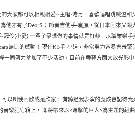
的大家都可以相親相愛~ 主唱-渚月，喜歡唱唱跳跳溫和
他才有了DearS； 節奏吉他手-嵐嵐，從日本回來又跟
手-冠伶(小愛):一輩子最想做的事情就是打鼓！以職業樂手努
dears無比的感動！ 現任KB手-小道，非常努力容易害
經一同努力參加了不少活動，目前在舞藝方面大放光彩中，
～ 可以叫我阿欣或是欣家， 有聽過我表演的應該會記得我
21的音樂肥皂箱上， 即將帶來以<進擊的巨人>為主題的組