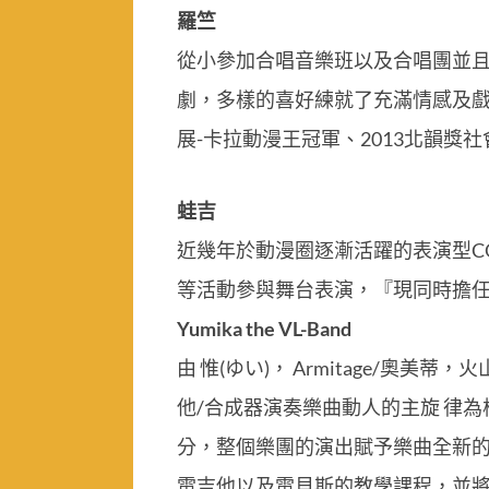
羅竺
從小參加合唱音樂班以及合唱團並
劇，多樣的喜好練就了充滿情感及戲
展-卡拉動漫王冠軍、2013北韻獎
蛙吉
近幾年於動漫圈逐漸活躍的表演型COS
等活動參與舞台表演，『現同時擔任
Yumika the VL-Band
由 惟(ゆい)， Armitage/
他/合成器演奏樂曲動人的主旋 律
分，整個樂團的演出賦予樂曲全新的生命
電吉他以及電貝斯的教學課程，並將ACGV