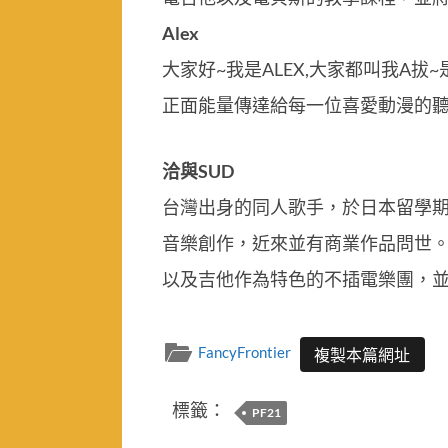
Alex
大家好~我是ALEX,大家都叫我A拔
正面能量傳達給每一位喜愛動漫的聽
洽與SUD
台灣出身的同人歌手，於日本留學期
音樂創作，近來並有商業作品問世。擅
以及吉他作為特色的不插電樂團，
FancyFrontier
複製本篇網址
標籤：
PF21