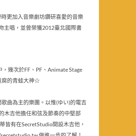
學時更加入音樂劇坊鑽研喜愛的音樂
主唱，並曾榮獲2012臺北國際書
F、PF、Animate Stage
貴腐的青蛙大神☆
相關歌曲為主的樂團。以惟(ゆい)的電吉
力的木吉他擔任和弦及節奏的中堅部
SecretStudio開設木吉他，
etstudio.tw 做進一步的了解！