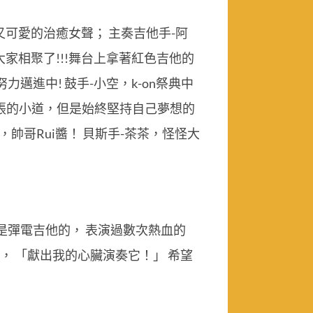
又可愛的治癒女聲； 主奏吉他手-阿
大家相聚了!!!舞台上拿著紅色吉他的
力邁進中! 鼓手-小空，k-on祭典中
羞緊張的小道，但是始終堅持自己夢想的
帥哥Rui醬！ 貝斯手-茶茶，怪怪大
是彈電吉他的， 表演過數次熱血的
曲， 「獻出我的心臟演奏它！」 希望