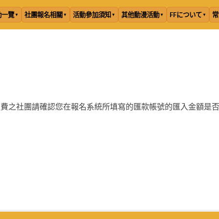
動一覽
社團報名相關
活動參加須知
其他動漫活動
FFについて
常
退費之社團請確認您在報名系統所填寫的匯款帳號的匯入金額是