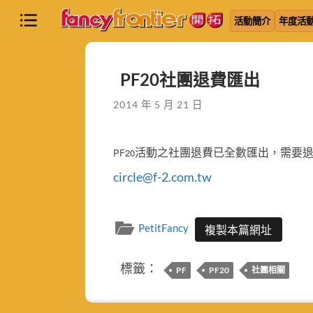
活動簡介
年度活
PF20社團退費匯出
2014 年 5 月 21 日
活動之社團退費已全數匯出，需要
PF20
circle@f-2.com.tw
PetitFancy
複製本篇網址
標籤：
PF
PF20
社團相關