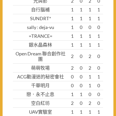
光與影
2
0
2
0
自行腦補
1
1
1
1
SUNDRT*
1
1
1
1
sally : deja-vu
1
0
0
0
=TRANCE=
1
1
1
1
銀水晶森林
1
1
1
1
Open Dream 聯合創作社
2
0
2
0
團
萌萌牧場
2
0
2
0
ACG動漫迷的秘密會社
0
0
1
1
千華明月
0
0
1
0
戀．永不止息
1
1
0
0
空白紅坊
2
0
2
0
UAV實驗室
1
1
1
1