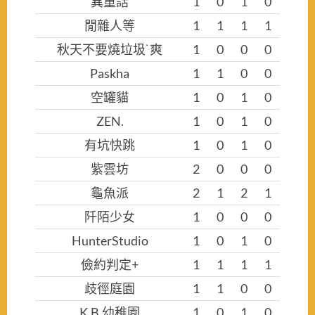
異童話
1
0
1
0
閒雜人等
1
1
1
1
秋天不要燒垃圾˙爽
1
0
0
0
Paskha
1
1
0
0
空罐貓
1
0
1
0
ZEN.
1
0
1
0
有坑快跳
1
0
1
0
紫雲坊
2
0
0
0
龜魚派
2
1
2
1
阡陌少女
1
0
0
0
HunterStudio
1
0
1
0
儉約判定+
1
1
1
1
歧徑庭園
1
1
0
0
K.B.幼稚園
1
0
1
0