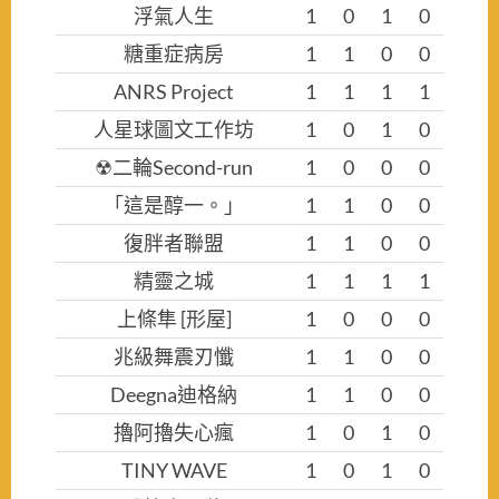
浮氣人生
1
0
1
0
糖重症病房
1
1
0
0
ANRS Project
1
1
1
1
人星球圖文工作坊
1
0
1
0
☢二輪Second-run
1
0
0
0
「這是醇一。」
1
1
0
0
復胖者聯盟
1
1
0
0
精靈之城
1
1
1
1
上條隼 [形屋]
1
0
0
0
兆級舞震刃懺
1
1
0
0
Deegna迪格納
1
1
0
0
擼阿擼失心瘋
1
0
1
0
TINY WAVE
1
0
1
0