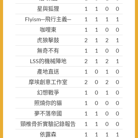
星與狐狸
1
1
0
0
Flyism─飛行主義─
1
1
1
1
咖哩東
1
1
0
0
虎狼擊鼓
2
1
2
1
無奇不有
1
1
0
0
LSS的機械陣地
2
1
2
1
產地直送
1
0
1
0
摩埃創意工作室
2
0
2
0
幻想戰爭
1
0
1
0
照燒你的貓
1
0
0
0
夢不落帝國
1
1
0
0
頸椎骨折實驗記錄報告
1
1
0
0
依露森
1
1
1
1