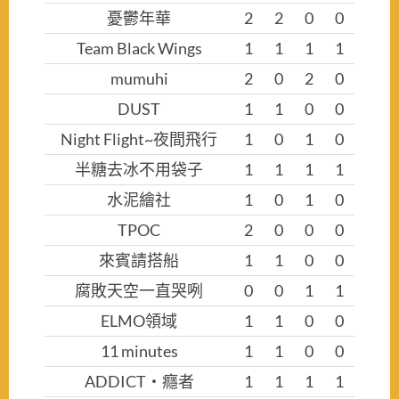
憂鬱年華
2
2
0
0
Team Black Wings
1
1
1
1
mumuhi
2
0
2
0
DUST
1
1
0
0
Night Flight~夜間飛行
1
0
1
0
半糖去冰不用袋子
1
1
1
1
水泥繪社
1
0
1
0
TPOC
2
0
0
0
來賓請搭船
1
1
0
0
腐敗天空一直哭咧
0
0
1
1
ELMO領域
1
1
0
0
11 minutes
1
1
0
0
ADDICT‧癮者
1
1
1
1