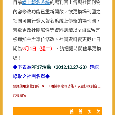
目前
線上報名系統
的場刊圖上傳與社團刊物
內容修改功能已重新開啟，欲更換場刊圖之
社團可自行登入報名系統上傳新的場刊圖，
若欲更改社團屬性等資料則請以mail或留言
板通知主辦單位修改。社團資料變更截止日
期為
9月4日（週二）
，請把握時間儘早更換
喔！
◆下表為
PF17活動（2012.10.27-28）
確認
錄取之社團名單◆
建議使用瀏覽器的Ctrl + F關鍵字搜尋功能，以更快找到自己
的社團名
首
首
次
次