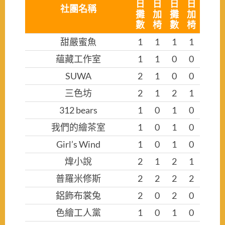
日
日
日
日
社團名稱
攤
加
攤
加
數
椅
數
椅
甜嚴蜜魚
1
1
1
1
蘊藏工作室
1
1
0
0
SUWA
2
1
0
0
三色坊
2
1
2
1
312 bears
1
0
1
0
我們的繪茶室
1
0
1
0
Girl’s Wind
1
0
1
0
煒小說
2
1
2
1
普羅米修斯
2
2
2
2
鋁飾布裳兔
2
0
2
0
色繪工人黨
1
0
1
0