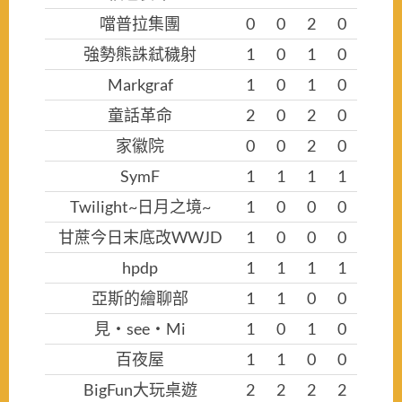
噹普拉集團
0
0
2
0
強勢熊誅弒穢射
1
0
1
0
Markgraf
1
0
1
0
童話革命
2
0
2
0
家徽院
0
0
2
0
SymF
1
1
1
1
Twilight~日月之境~
1
0
0
0
甘蔗今日末底改WWJD
1
0
0
0
hpdp
1
1
1
1
亞斯的繪聊部
1
1
0
0
見‧see‧Mi
1
0
1
0
百夜屋
1
1
0
0
BigFun大玩桌遊
2
2
2
2