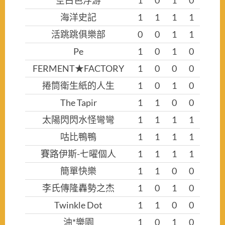
空白色浮游
1
0
1
0
海洋史記
1
1
1
1
活跳跳俱樂部
0
0
1
1
Pe
1
0
1
0
FERMENT★FACTORY
1
0
0
0
捲筒衛生紙的人生
1
0
1
0
The Tapir
1
1
0
0
太陽閃閃水怪彎彎
1
1
1
1
咕比鴨鴨
1
1
1
1
賽路伊斯-七曜個人
1
1
1
1
簡單快樂
1
1
0
0
李氏傳隆轟勢之杰
1
0
1
0
Twinkle Dot
1
1
0
0
油*樂園
1
0
1
0