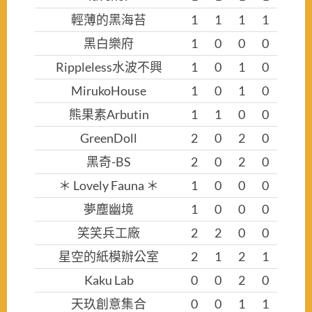
輕薄的黑海苔
1
1
1
1
黑白樂府
1
0
0
0
Rippleless水波不興
1
0
1
0
MirukoHouse
1
0
1
0
熊果素Arbutin
1
1
0
0
GreenDoll
2
0
2
0
黑奇-BS
2
0
2
0
＊ Lovely Fauna ＊
1
0
0
0
夢塵幽境
1
0
0
0
笑笑兵工廠
2
2
0
0
星空的紙模辦公室
2
1
2
1
Kaku Lab
0
0
2
0
天玖創意集合
0
0
1
1