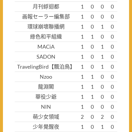
月刊蜉迴都
1
0
0
0
画報セーラー編集部
1
0
0
0
環球崩壞聯播網
1
0
1
0
綠色和平組織
1
1
0
0
MACiA
1
0
1
0
SADON
1
0
1
0
TravelingBird【飄泊鳥】
1
0
1
0
Nzoo
1
1
0
0
龍淵閣
1
1
0
0
華役少爺
1
1
0
0
NIN
1
0
0
0
萌少女領域
2
0
2
0
少年覺醒夜
1
0
1
0