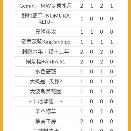
Gemini – MW & 東水月
2
1
2
1
野村慶宇~NOMURA
1
0
0
0
KEIU~
兄誘弟攻
1
1
0
0
帝皇深藍King’sindigo
1
1
1
1
刺蝟六年，貓十二年
2
0
2
0
閑駒樓+AREA.51
2
0
2
0
水色薔薇
1
0
1
0
大概是…夭謬?
1
0
1
0
大波斯菊花園
1
0
1
0
+十 地球儀 十+
1
0
0
0
羊不吃草
1
0
1
0
柚香工房
2
0
0
0