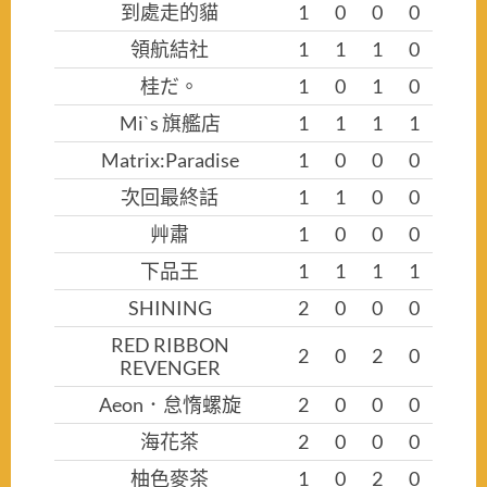
到處走的貓
1
0
0
0
領航結社
1
1
1
0
桂だ。
1
0
1
0
Mi`s 旗艦店
1
1
1
1
Matrix:Paradise
1
0
0
0
次回最終話
1
1
0
0
艸肅
1
0
0
0
下品王
1
1
1
1
SHINING
2
0
0
0
RED RIBBON
2
0
2
0
REVENGER
Aeon．怠惰螺旋
2
0
0
0
海花茶
2
0
0
0
柚色麥茶
1
0
2
0