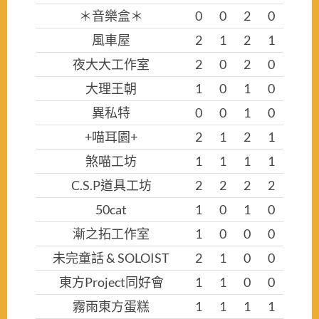
＊音樂盒＊
0
0
2
0
風車屋
2
1
2
1
夜大大工作室
2
0
2
0
大理王朝
1
0
1
0
異私特
0
0
1
0
+喵耳園+
2
1
2
1
煞喵工坊
1
1
1
1
C.S.P道具工坊
2
2
2
2
50cat
1
0
1
0
漸之拓工作室
1
0
0
0
未完童話 & SOLOIST
2
1
0
0
東方Project同好會
1
1
0
0
霧雨東方蛋糕
1
1
1
1