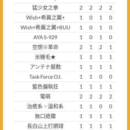
猛少女之拳
2
2
2
2
Wish+希冀之翼+
1
0
1
0
Wish+希冀之翼+RUU
1
0
1
0
AYA S-929
1
0
1
0
空想※革命
2
1
2
1
米糠毛★
1
1
1
1
アンテナ屋敷
1
1
1
1
Task Force O.I.
1
1
0
0
藍色偏執狂
1
1
1
1
電萌
2
2
2
2
治癒系、溫和系
1
1
0
0
無口遮攔
1
1
1
1
長白山上打網球
1
1
1
1