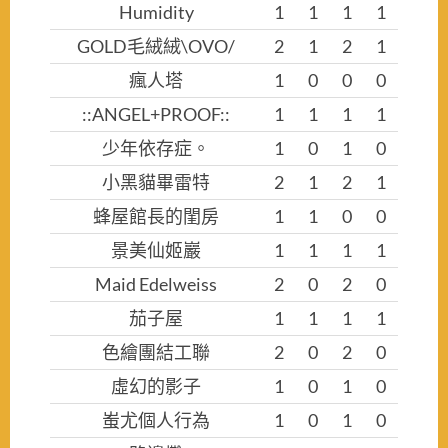
Humidity
1
1
1
1
GOLD毛絨絨\OVO/
2
1
2
1
瘋人塔
1
0
0
0
::ANGEL+PROOF::
1
1
1
1
少年依存症。
1
0
1
0
小黑貓畢雷特
2
1
2
1
蜂屋館長的閨房
1
1
0
0
景美仙姬巖
1
1
1
1
Maid Edelweiss
2
0
2
0
茄子屋
1
1
1
1
色繪團結工聯
2
0
2
0
虛幻的影子
1
0
1
0
蚩尤個人行為
1
0
1
0