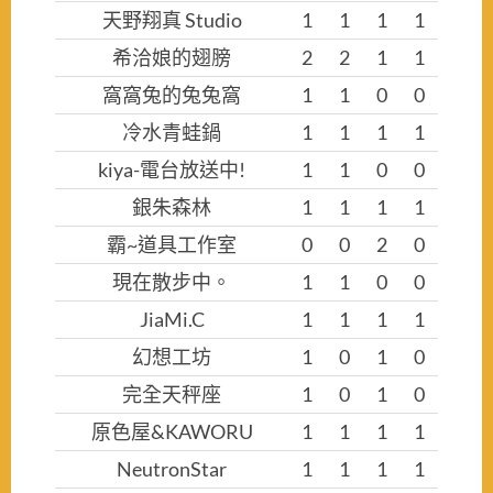
天野翔真 Studio
1
1
1
1
希洽娘的翅膀
2
2
1
1
窩窩兔的兔兔窩
1
1
0
0
冷水青蛙鍋
1
1
1
1
kiya-電台放送中!
1
1
0
0
銀朱森林
1
1
1
1
霸~道具工作室
0
0
2
0
現在散步中。
1
1
0
0
JiaMi.C
1
1
1
1
幻想工坊
1
0
1
0
完全天秤座
1
0
1
0
原色屋&KAWORU
1
1
1
1
NeutronStar
1
1
1
1