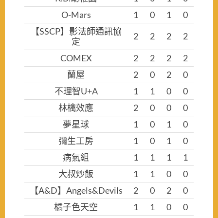
O-Mars
1
0
1
0
【SSCP】影法師通訊協
2
2
2
2
定
COMEX
2
2
2
2
蘭屋
2
0
2
0
不理智U+A
1
1
0
0
林檎效應
2
0
0
0
夢星球
1
0
1
0
彌生工房
1
0
1
0
病氣組
1
1
1
1
大叔炒飯
1
1
0
0
【A&D】Angels&Devils
2
0
2
0
橘子色天空
1
1
0
0