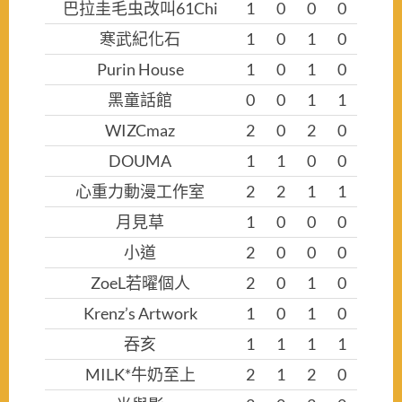
巴拉圭毛虫改叫61Chi
1
0
0
0
寒武紀化石
1
0
1
0
Purin House
1
0
1
0
黑童話館
0
0
1
1
WIZCmaz
2
0
2
0
DOUMA
1
1
0
0
心重力動漫工作室
2
2
1
1
月見草
1
0
0
0
小道
2
0
0
0
ZoeL若曜個人
2
0
1
0
Krenz’s Artwork
1
0
1
0
吞亥
1
1
1
1
MILK*牛奶至上
2
1
2
0