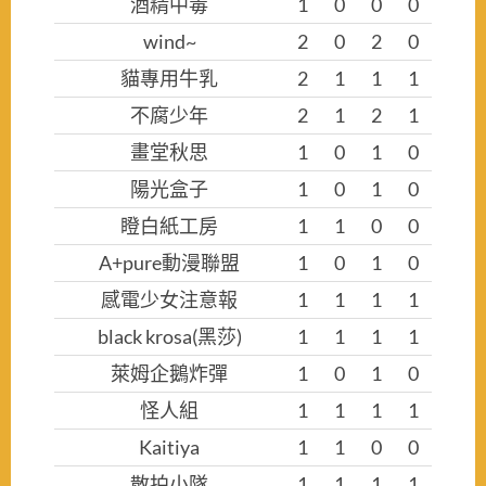
酒精中毒
1
0
0
0
wind~
2
0
2
0
貓專用牛乳
2
1
1
1
不腐少年
2
1
2
1
畫堂秋思
1
0
1
0
陽光盒子
1
0
1
0
瞪白紙工房
1
1
0
0
A+pure動漫聯盟
1
0
1
0
感電少女注意報
1
1
1
1
black krosa(黑莎)
1
1
1
1
萊姆企鵝炸彈
1
0
1
0
怪人組
1
1
1
1
Kaitiya
1
1
0
0
散拍小隊
1
1
1
1