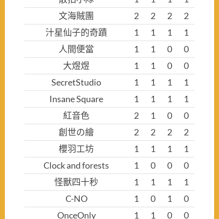
文海賊團
2
2
2
2
汁星仙子的奇蹟
1
1
1
1
人間便當
1
1
0
0
大煜煜
1
1
0
0
SecretStudio
1
1
1
1
Insane Square
1
1
1
1
紅音色
2
1
0
0
創世の繪
2
2
2
2
櫻羽工坊
1
1
1
1
Clock and forests
1
0
0
0
怪獸四十秒
1
1
1
1
C-NO
1
0
1
0
OnceOnly
1
1
0
0