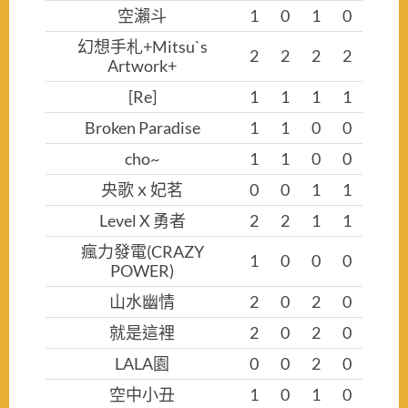
空瀨斗
1
0
1
0
幻想手札+Mitsu`s
2
2
2
2
Artwork+
[Re]
1
1
1
1
Broken Paradise
1
1
0
0
cho~
1
1
0
0
央歌ｘ妃茗
0
0
1
1
Level X 勇者
2
2
1
1
瘋力發電(CRAZY
1
0
0
0
POWER)
山水幽情
2
0
2
0
就是這裡
2
0
2
0
LALA園
0
0
2
0
空中小丑
1
0
1
0