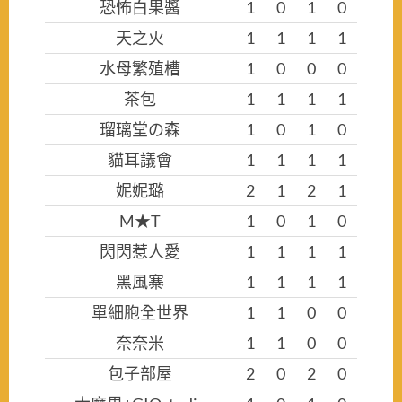
恐怖白果醬
1
0
1
0
天之火
1
1
1
1
水母繁殖槽
1
0
0
0
茶包
1
1
1
1
瑠璃堂の森
1
0
1
0
貓耳議會
1
1
1
1
妮妮璐
2
1
2
1
M★T
1
0
1
0
閃閃惹人愛
1
1
1
1
黑風寨
1
1
1
1
單細胞全世界
1
1
0
0
奈奈米
1
1
0
0
包子部屋
2
0
2
0