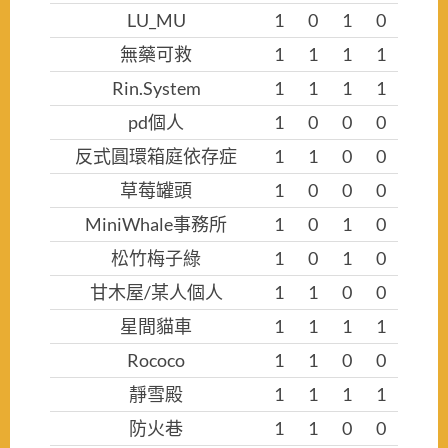
LU_MU
1
0
1
0
無藥可救
1
1
1
1
Rin.System
1
1
1
1
pd個人
1
0
0
0
反式圓環箱庭依存症
1
1
0
0
草莓罐頭
1
0
0
0
MiniWhale事務所
1
0
1
0
松竹梅子綠
1
0
1
0
甘木屋/某人個人
1
1
0
0
星間貓車
1
1
1
1
Rococo
1
1
0
0
靜雪殿
1
1
1
1
防火巷
1
1
0
0