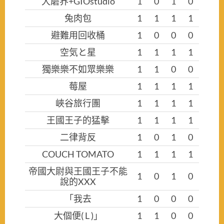
大磨界+GIOstudio
1
0
1
0
兔肉包
1
1
1
1
避難用回收桶
1
0
0
0
空気と星
1
1
1
1
獨樂樂不如眾樂樂
1
1
0
0
莓屋
1
1
1
1
峽谷旅行團
1
1
1
1
王國王子的猛擊
1
1
1
1
二律背反
1
0
1
0
COUCH TOMATO
1
1
1
1
帝國大尉與王國王子不能
1
0
1
0
說的XXX
「我去
1
0
0
0
大個便( L )」
1
1
0
0