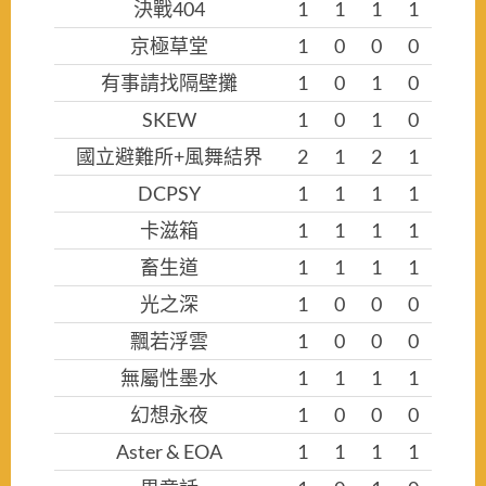
決戰404
1
1
1
1
京極草堂
1
0
0
0
有事請找隔壁攤
1
0
1
0
SKEW
1
0
1
0
國立避難所+風舞結界
2
1
2
1
DCPSY
1
1
1
1
卡滋箱
1
1
1
1
畜生道
1
1
1
1
光之深
1
0
0
0
飄若浮雲
1
0
0
0
無屬性墨水
1
1
1
1
幻想永夜
1
0
0
0
Aster & EOA
1
1
1
1