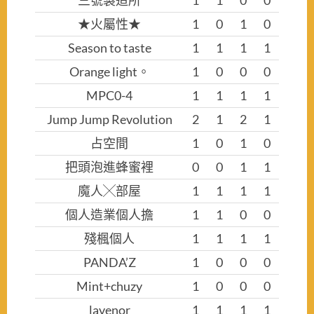
三號製造所
1
1
0
0
★火屬性★
1
0
1
0
Season to taste
1
1
1
1
Orange light。
1
0
0
0
MPC0-4
1
1
1
1
Jump Jump Revolution
2
1
2
1
占空間
1
0
1
0
把頭泡進蜂蜜裡
0
0
1
1
魔人╳部屋
1
1
1
1
個人造業個人擔
1
1
0
0
殘楓個人
1
1
1
1
PANDA’Z
1
0
0
0
Mint+chuzy
1
0
0
0
lavenor
1
1
1
1