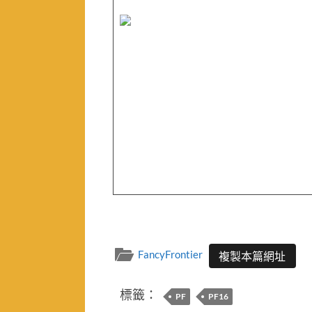
FancyFrontier
複製本篇網址
標籤：
PF
PF16