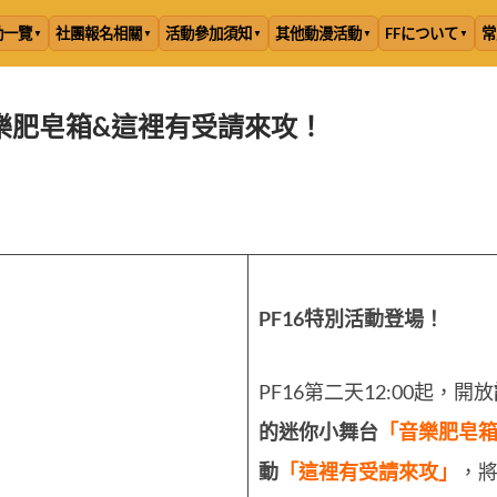
動一覽
社團報名相關
活動參加須知
其他動漫活動
FFについて
常
．音樂肥皂箱&這裡有受請來攻！
PF16特別活動登場！
PF16第二天12:00起，開放
的迷你小舞台
「音樂肥皂
動
「這裡有受請來攻」
，