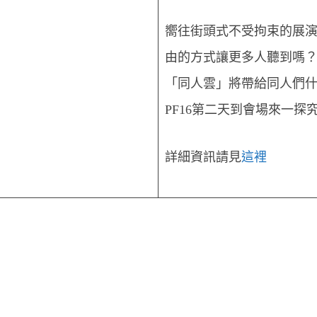
嚮往街頭式不受拘束的展
由的方式讓更多人聽到嗎？想
「同人雲」
將帶給同人們
PF16第二天到會場來一探
詳細資訊請見
這裡