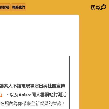
搜尋
見問答
聯絡我們
讓素人不插電現場演出與社團宣傳
箱」
、以及
Aniarc同人雲網站封測活
將在場內為你帶來全新感覺的樂趣！