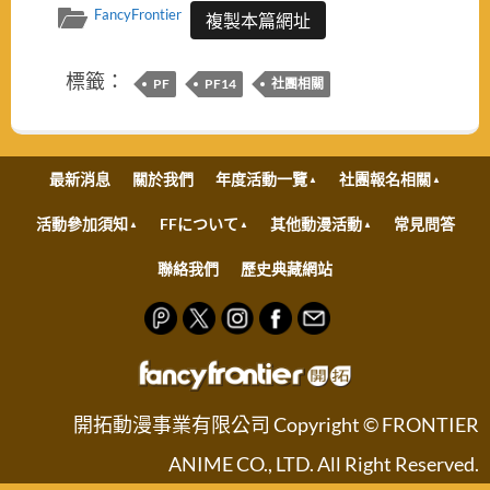
FancyFrontier
複製本篇網址
標籤：
PF
PF14
社團相關
最新消息
關於我們
年度活動一覽
社團報名相關
活動參加須知
FFについて
其他動漫活動
常見問答
聯絡我們
歷史典藏網站
開拓動漫事業有限公司 Copyright © FRONTIER
ANIME CO., LTD. All Right Reserved.