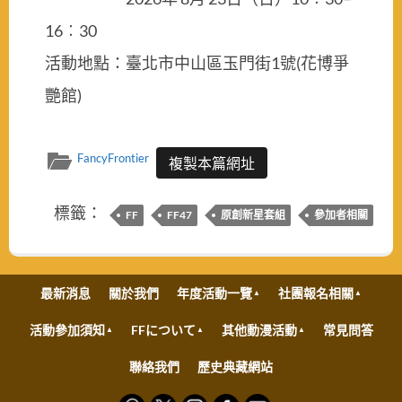
16︰30
活動地點：臺北市中山區玉門街1號(花博爭
艷館)
FancyFrontier
複製本篇網址
標籤：
FF
FF47
原創新星套組
參加者相關
最新消息
關於我們
年度活動一覽
社團報名相關
活動參加須知
FFについて
其他動漫活動
常見問答
聯絡我們
歷史典藏網站