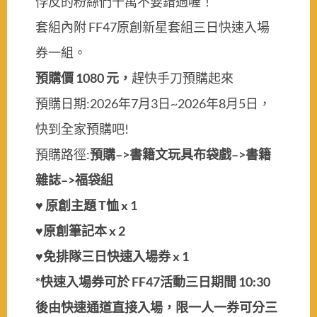
悖反的粉絲們千萬不要錯過喔！
套組內附 FF47原創新星套組三日快速入場
券一組。
預購價 1080 元，
趕快手刀預購起來
預購日期:2026年7月3日~2026年8月5日，
快到全家預購吧!
預購路徑:
預購–>書籍文玩具布袋戲–>書籍
雜誌–>福袋組
♥
原創主題 T恤 x 1
♥原創筆記本 x 2
♥免排隊三日快速入場券 x 1
*快速入場券可於 FF47活動三日期間 10:30
後由快速通道直接入場，限一人一券可分三