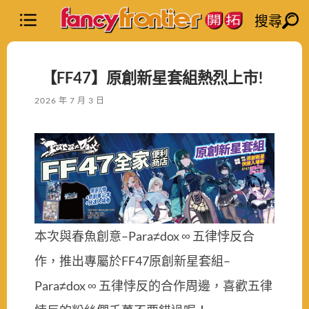
搜尋
【FF47】原創新星套組熱烈上市!
2026 年 7 月 3 日
本次與春魚創意–Para≠dox ∞ 五律悖反合
作，推出專屬於FF47原創新星套組–
Para≠dox ∞ 五律悖反的合作周邊，喜歡五律