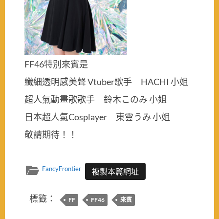
FF46特別來賓是
纖細透明感美聲 Vtuber歌手 HACHI 小姐
超人氣動畫歌歌手 鈴木このみ 小姐
日本超人氣Cosplayer 東雲うみ 小姐
敬請期待！！
FancyFrontier
複製本篇網址
標籤：
FF
FF46
來賓