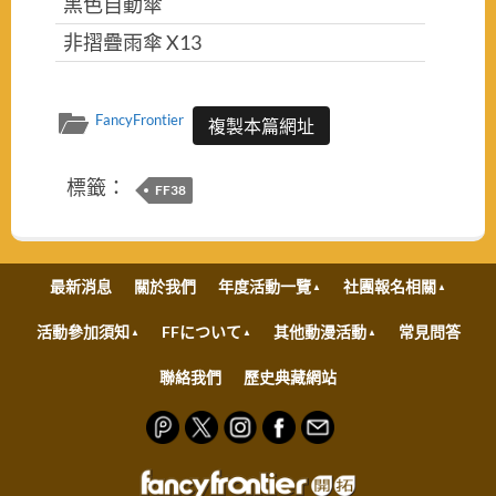
黑色自動傘
非摺疊雨傘 X13
FancyFrontier
複製本篇網址
標籤：
FF38
最新消息
關於我們
年度活動一覽
社團報名相關
活動參加須知
FFについて
其他動漫活動
常見問答
聯絡我們
歷史典藏網站