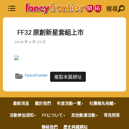
搜尋
FF32 原創新星套組上市
2018 年 6 月 29 日
FancyFrontier
複製本篇網址
最新消息
關於我們
年度活動一覽
社團報名相關
活動參加須知
FFについて
其他動漫活動
常見問答
聯絡我們
歷史典藏網站