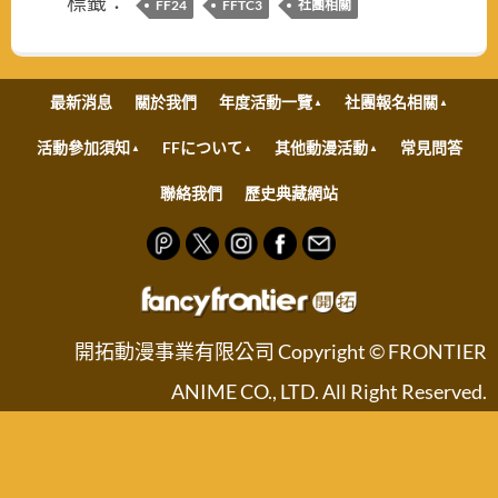
標籤：
FF24
FFTC3
社團相關
最新消息
關於我們
年度活動一覽
社團報名相關
活動參加須知
FFについて
其他動漫活動
常見問答
聯絡我們
歷史典藏網站
開拓動漫事業有限公司 Copyright © FRONTIER
ANIME CO., LTD. All Right Reserved.