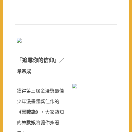
『追尋你的信仰』
／
韋宗成
獲得第三屆金漫獎最佳
少年漫畫類獎佳作的
《冥戰錄》
，大家熟知
的
林默娘
將
讓你穿著