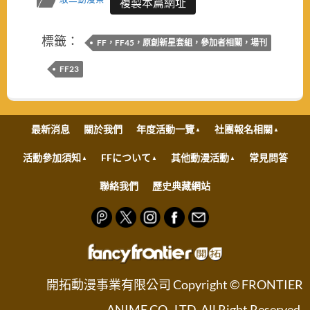
複製本篇網址
標籤：
FF，FF45，原創新星套組，參加者相關，場刊
FF23
最新消息
關於我們
年度活動一覽
社團報名相關
活動參加須知
FFについて
其他動漫活動
常見問答
聯絡我們
歷史典藏網站
開拓動漫事業有限公司 Copyright © FRONTIER
ANIME CO., LTD. All Right Reserved.