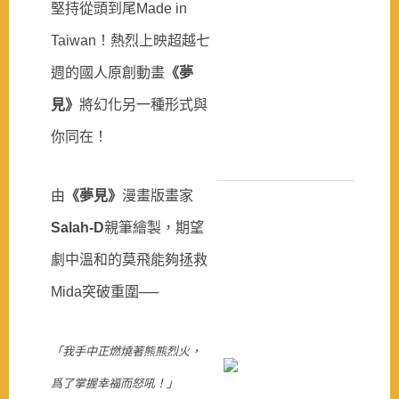
堅持從頭到尾Made in
Taiwan！熱烈上映超越七
週的國人原創動畫
《夢
見》
將幻化另一種形式與
你同在！
由
《夢見》
漫畫版畫家
Salah-D
親筆繪製，期望
劇中溫和的莫飛能夠拯救
Mida突破重圍──
「我手中正燃燒著熊熊烈火，
爲了掌握幸福而怒吼！」