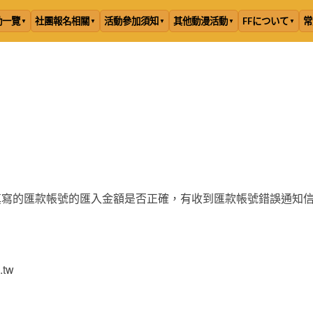
動一覽
社團報名相關
活動參加須知
其他動漫活動
FFについて
常
填寫的匯款帳號的匯入金額是否正確，有收到匯款帳號錯誤通知
tw