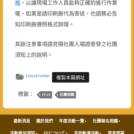
格
，以讓現場工作人員能夠正確的進行作業
喔，如果是請印刷廠代為寄送，也請務必告
知印刷廠遵照格式辦理。
其餘注意事項請見隨社團入場證寄發之社團
須知上的說明。
FancyFrontier
複製本篇網址
標籤：
FF19
社團相關
最新消息
關於我們
年度活動一覽
社團報名相關
活動參加須知
FFについて
其他動漫活動
常見問答