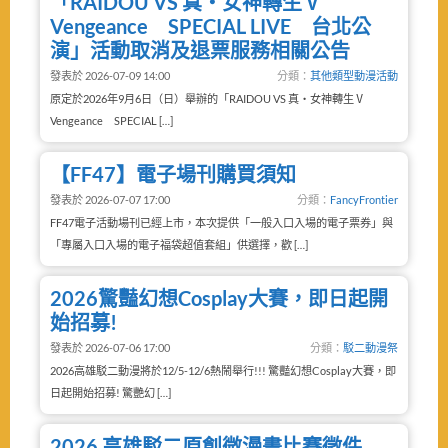
「RAIDOU VS 真・女神轉生Ⅴ
Vengeance SPECIAL LIVE 台北公
演」活動取消及退票服務相關公告
發表於 2026-07-09 14:00
分類：
其他類型動漫活動
原定於2026年9月6日（日）舉辦的「RAIDOU VS 真・女神轉生Ⅴ
Vengeance SPECIAL […]
【FF47】電子場刊購買須知
發表於 2026-07-07 17:00
分類：
FancyFrontier
FF47電子活動場刊已經上市，本次提供「一般入口入場的電子票券」與
「專屬入口入場的電子福袋超值套組」供選擇，歡 […]
2026驚豔幻想Cosplay大賽，即日起開
始招募!
發表於 2026-07-06 17:00
分類：
駁二動漫祭
2026高雄駁二動漫將於12/5-12/6熱鬧舉行!!! 驚豔幻想Cosplay大賽，即
日起開始招募! 驚艷幻 […]
2026 高雄駁二原創微漫畫比賽徵件