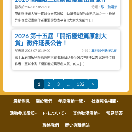
發表於 2026-07-06 17:00
分類：
駁二動漫祭
原創微漫畫大賽一直以來是高雄駁二動漫祭舉辦的重點活動之一，也是
許多喜愛漫畫創作者重要的發表平台!!大家快來創作 […]
2026 第十五屆「開拓極短篇原創大
賞」徵件延長公告！
發表於 2026-07-03 19:00
分類：
其他類型動漫活動
第十五屆開拓極短篇原創大賞 截稿日延長至09/07收件公告 感謝各位創
作者一直以來對「開拓極短篇原創大賞」的支 […]
1
2
3
...
132
>
最新消息
關於我們
年度活動一覽
社團報名相關
活動參加須知
FFについて
其他動漫活動
常見問答
聯絡我們
歷史典藏網站