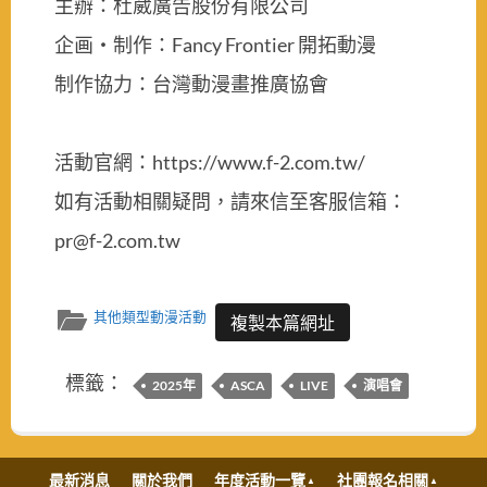
主辦：杜葳廣告股份有限公司
企画・制作：Fancy Frontier 開拓動漫
制作協力：台灣動漫畫推廣協會
活動官網：https://www.f-2.com.tw/
如有活動相關疑問，請來信至客服信箱：
pr@f-2.com.tw
其他類型動漫活動
複製本篇網址
標籤：
2025年
ASCA
LIVE
演唱會
最新消息
關於我們
年度活動一覽
社團報名相關