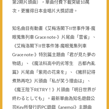
第2期片頭曲），單曲付費下載突破10萬
次，更獲得日本金唱片大獎認證。
知名曲目有動畫《艾梅洛閣下II世事件簿-魔
眼蒐集列車 Grace note-》片尾曲「雲雀」、
《艾梅洛閣下II世事件簿-魔眼蒐集列車
Grace note-》特別篇主題曲「君が見た夢の
物語」、《魔法科高中的劣等生 古都內亂
篇》片尾曲「紫苑の花束を」、《豬肝記得
煮熟再吃》片頭曲「私が笑う理由は」、
《魔王陛下RETRY！》片頭曲「明日世界が
終わるとしても」。最新單曲為知名遊戲公
司Key所發行的PC遊戲《anemoi》主題曲