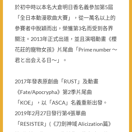
於初中時以本名大倉明日香名義參加第5屆
「全日本動漫歌曲大賽」，從一萬名以上的
參賽者中脫穎而出，榮獲第3名而受到各界
關注。2013年正式出道，並且演唱動畫《櫻
花莊的寵物女孩》片尾曲「Prime number 〜
君と出会える日〜」。
2017年發表原創曲「RUST」及動畫
《Fate/Apocrypha》第2季片尾曲
「KOE」，以「ASCA」名義重新出發。
2019年2月27日發行第4張單曲
「RESISTER」(《刀劍神域 Alicization篇》