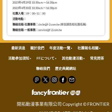
2023年4月29日 10:30a.m.～16:30p.m
2023年4月30日 10:30a.m.～16:30p.m
社團入場：
09：00–11：00
活動地點：
聯絡信箱-社團事務：
circle@f-2.com.tw (來信請告知社團名稱)
聯絡信箱-一般事務：
service@f-2.com.tw
最新消息
關於我們
年度活動一覽
社團報名相關
活動參加須知
FFについて
其他動漫活動
常見問答
聯絡我們
歷史典藏網站
開拓動漫事業有限公司 Copyright © FRONTIER