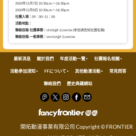
2020年11月7日 10:30a.m.～16:30p.m
2020年11月8日 10:30a.m.～16:30p.m
社團入場：
09：00–11：00
活動地點：
聯絡信箱-社團事務：
circle@f-2.com.tw (來信請告知社團名稱)
聯絡信箱-一般事務：
service@f-2.com.tw
最新消息
關於我們
年度活動一覽
社團報名相關
活動參加須知
FFについて
其他動漫活動
常見問答
聯絡我們
歷史典藏網站
開拓動漫事業有限公司 Copyright © FRONTIER