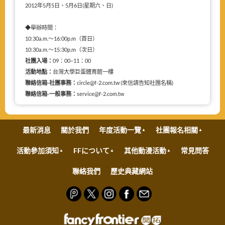
2012年5月5日、5月6日(星期六、日)
◆舉辦時間：
10:30a.m.～16:00p.m（首日）
10:30a.m.～15:30p.m（次日）
社團入場：
09：00–11：00
活動地點：
台灣大學巨蛋體育館一樓
聯絡信箱-社團事務：
circle@f-2.com.tw (來信請告知社團名稱)
聯絡信箱-一般事務：
service@f-2.com.tw
最新消息
關於我們
年度活動一覽
社團報名相關
活動參加須知
FFについて
其他動漫活動
常見問答
聯絡我們
歷史典藏網站