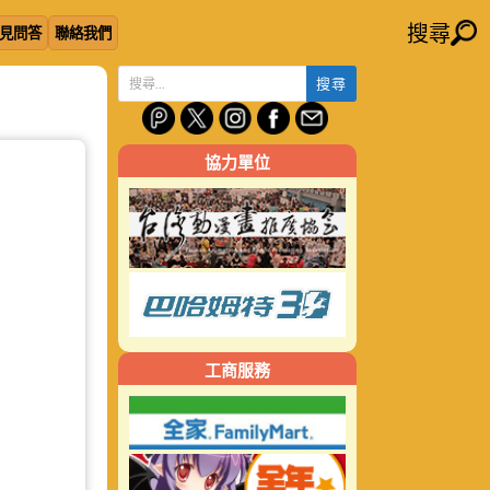
搜尋
見問答
聯絡我們
搜
尋
關
協力單位
鍵
字:
工商服務