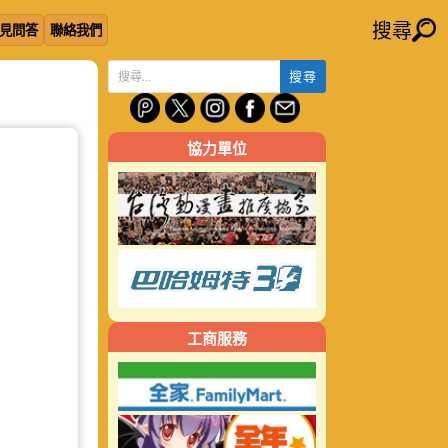
搜尋
見問答
聯絡我們
搜
尋
關
協力單位
鍵
字:
工商服務