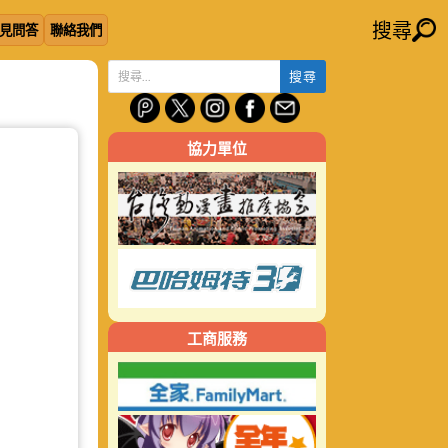
搜尋
見問答
聯絡我們
搜
尋
關
協力單位
鍵
字:
工商服務