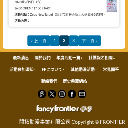
2026年5月9日（六）
16:00 OPEN / 17:00 START
活動地點：
Zepp New Taipei（新北市新莊區新北大道四段3號8樓）
活動內容：
1
2
3
« 上一頁
下一頁 »
最新消息
關於我們
年度活動一覽
社團報名相關
活動參加須知
FFについて
其他動漫活動
常見問答
聯絡我們
歷史典藏網站
開拓動漫事業有限公司 Copyright © FRONTIER