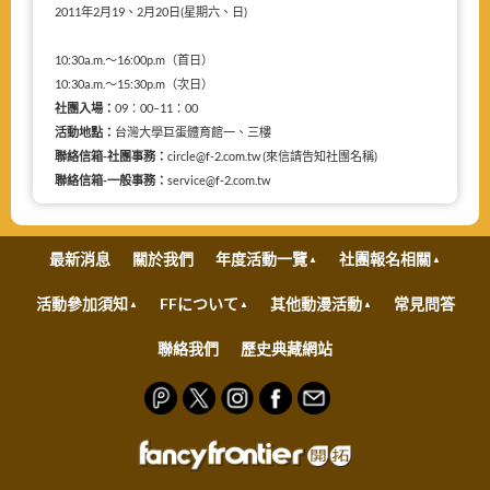
2011年2月19、2月20日(星期六、日)
10:30a.m.～16:00p.m（首日）
10:30a.m.～15:30p.m（次日）
社團入場：
09：00–11：00
活動地點：
台灣大學巨蛋體育館一、三樓
聯絡信箱-社團事務：
circle@f-2.com.tw (來信請告知社團名稱)
聯絡信箱-一般事務：
service@f-2.com.tw
最新消息
關於我們
年度活動一覽
社團報名相關
活動參加須知
FFについて
其他動漫活動
常見問答
聯絡我們
歷史典藏網站