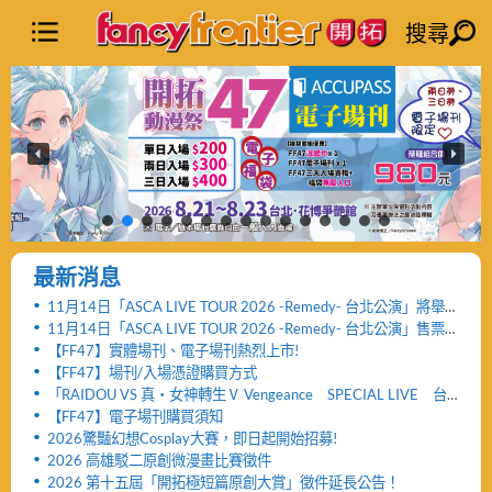
搜尋
最新消息
11月14日「ASCA LIVE TOUR 2026 -Remedy- 台北公演」將舉
辦「FF47迷你演唱會」與「致贈小禮物活動」
11月14日「ASCA LIVE TOUR 2026 -Remedy- 台北公演」售票
網頁公開及女性粉絲看台區設置公告！！
【FF47】實體場刊、電子場刊熱烈上市!
【FF47】場刊/入場憑證購買方式
「RAIDOU VS 真・女神轉生Ⅴ Vengeance SPECIAL LIVE 台
北公演」活動取消及退票服務相關公告
【FF47】電子場刊購買須知
2026驚豔幻想Cosplay大賽，即日起開始招募!
2026 高雄駁二原創微漫畫比賽徵件
2026 第十五屆「開拓極短篇原創大賞」徵件延長公告！