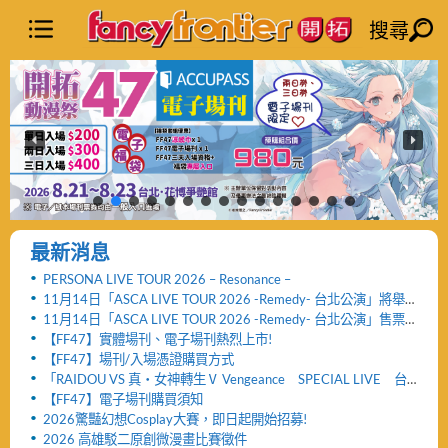
搜尋
最新消息
PERSONA LIVE TOUR 2026 – Resonance –
11月14日「ASCA LIVE TOUR 2026 -Remedy- 台北公演」將舉
辦「FF47迷你演唱會」與「致贈小禮物活動」
11月14日「ASCA LIVE TOUR 2026 -Remedy- 台北公演」售票
網頁公開及女性粉絲看台區設置公告！！
【FF47】實體場刊、電子場刊熱烈上市!
【FF47】場刊/入場憑證購買方式
「RAIDOU VS 真・女神轉生Ⅴ Vengeance SPECIAL LIVE 台
北公演」活動取消及退票服務相關公告
【FF47】電子場刊購買須知
2026驚豔幻想Cosplay大賽，即日起開始招募!
2026 高雄駁二原創微漫畫比賽徵件