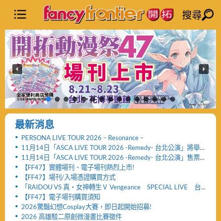
搜尋
最新消息
PERSONA LIVE TOUR 2026 – Resonance –
11月14日「ASCA LIVE TOUR 2026 -Remedy- 台北公演」將舉
辦「FF47迷你演唱會」與「致贈小禮物活動」
11月14日「ASCA LIVE TOUR 2026 -Remedy- 台北公演」售票
網頁公開及女性粉絲看台區設置公告！！
【FF47】實體場刊、電子場刊熱烈上市!
【FF47】場刊/入場憑證購買方式
「RAIDOU VS 真・女神轉生Ⅴ Vengeance SPECIAL LIVE 台
北公演」活動取消及退票服務相關公告
【FF47】電子場刊購買須知
2026驚豔幻想Cosplay大賽，即日起開始招募!
2026 高雄駁二原創微漫畫比賽徵件