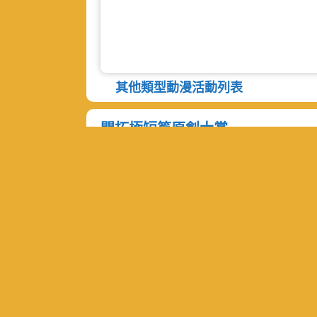
其他類型動漫活動列表
開拓極短篇原創大賞
最新消息
關於我們
年度活動一覽