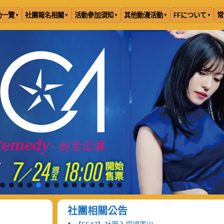
動一覽
社團報名相關
活動參加須知
其他動漫活動
FFについて
常
社團相關公告