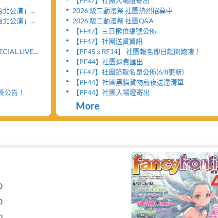
【FF47】社團入場證寄出
y- 台北公演」將
2026 駁二動漫祭 社團熱烈招募中
」
y- 台北公演」售
2026 駁二動漫祭 社團Q&A
【FF47】三日攤位編號公佈
【FF47】社團送貨資訊
ECIAL LIVE
【PF45 x RF14】 社團報名即日起開跑嘍！
【PF44】社團退費匯出
【FF47】社團錄取名單公佈(6/8更新)
【PF44】社團黑貓貨物前夜送達清單
延長公告！
【PF44】社團入場證寄出
More
0
0
0