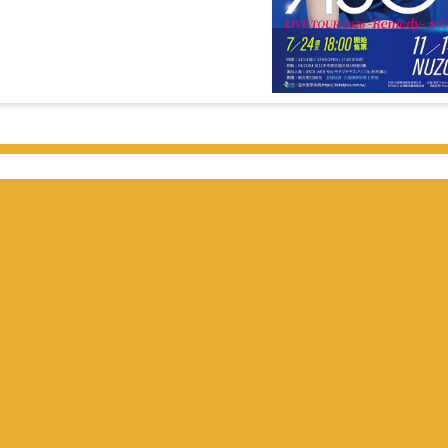
第十五屆開拓極短篇原創大賞
徵選截止日：
2026年9月7日
徵選辦法
歷屆得獎名單
社團報名相關
活動參加須知
FFについて
其他動漫活動