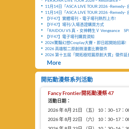
PERSONA LIVE TOUR 2026 – Resonance –
11月14日「ASCA LIVE TOUR 2026 -Remed
舉辦「FF47迷你演唱會」與「致贈小禮物活動
11月14日「ASCA LIVE TOUR 2026 -Remed
票網頁公開及女性粉絲看台區設置公告！！
【FF47】實體場刊、電子場刊熱烈上市!
【FF47】場刊/入場憑證購買方式
「RAIDOU VS 真・女神轉生Ⅴ Vengeance SP
台北公演」活動取消及退票服務相關公告
【FF47】電子場刊購買須知
2026驚豔幻想Cosplay大賽，即日起開始招募!
2026 高雄駁二原創微漫畫比賽徵件
2026 第十五屆「開拓極短篇原創大賞」徵件
More
開拓動漫祭系列活動
Fancy Frontier開拓動漫祭 47
活動日期：
2026 年 8月 21日 （五） 10：30–17：0
2026 年 8月 22日 （六） 10：30–17：0
2026 年 8月 23日 （日） 10：30–16：3