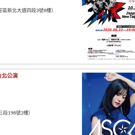
北市新莊區新北大道四段3號8樓）
- 台北公演
三段198號2樓）