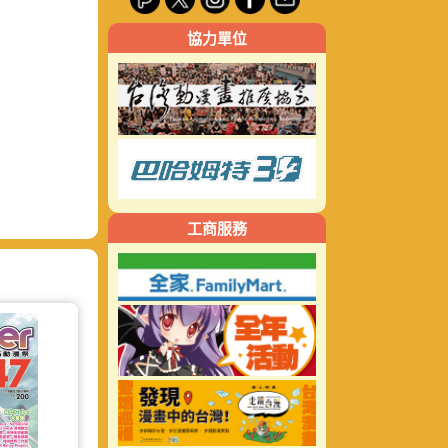
關
協力單位
鍵
字:
工商服務