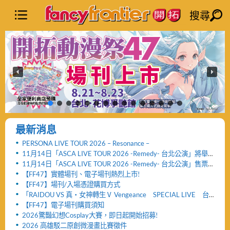
搜尋
最新消息
PERSONA LIVE TOUR 2026 – Resonance –
11月14日「ASCA LIVE TOUR 2026 -Remedy- 台北公演」將舉
辦「FF47迷你演唱會」與「致贈小禮物活動」
11月14日「ASCA LIVE TOUR 2026 -Remedy- 台北公演」售票
網頁公開及女性粉絲看台區設置公告！！
【FF47】實體場刊、電子場刊熱烈上市!
【FF47】場刊/入場憑證購買方式
「RAIDOU VS 真・女神轉生Ⅴ Vengeance SPECIAL LIVE 台
北公演」活動取消及退票服務相關公告
【FF47】電子場刊購買須知
2026驚豔幻想Cosplay大賽，即日起開始招募!
2026 高雄駁二原創微漫畫比賽徵件