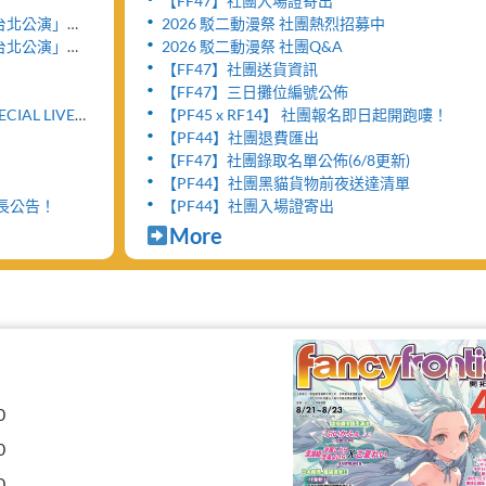
【FF47】社團入場證寄出
y- 台北公演」將
2026 駁二動漫祭 社團熱烈招募中
」
y- 台北公演」售
2026 駁二動漫祭 社團Q&A
【FF47】社團送貨資訊
【FF47】三日攤位編號公佈
ECIAL LIVE
【PF45 x RF14】 社團報名即日起開跑嘍！
【PF44】社團退費匯出
【FF47】社團錄取名單公佈(6/8更新)
【PF44】社團黑貓貨物前夜送達清單
延長公告！
【PF44】社團入場證寄出
More
0
0
0