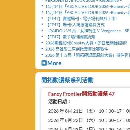
PERSONA LIVE TOUR 2026 – Resonance –
11月14日「ASCA LIVE TOUR 2026 -Remed
舉辦「FF47迷你演唱會」與「致贈小禮物活動
11月14日「ASCA LIVE TOUR 2026 -Remed
票網頁公開及女性粉絲看台區設置公告！！
【FF47】實體場刊、電子場刊熱烈上市!
【FF47】場刊/入場憑證購買方式
「RAIDOU VS 真・女神轉生Ⅴ Vengeance SP
台北公演」活動取消及退票服務相關公告
【FF47】電子場刊購買須知
2026驚豔幻想Cosplay大賽，即日起開始招募!
2026 高雄駁二原創微漫畫比賽徵件
2026 第十五屆「開拓極短篇原創大賞」徵件
More
開拓動漫祭系列活動
Fancy Frontier開拓動漫祭 47
活動日期：
2026 年 8月 21日 （五） 10：30–17：0
2026 年 8月 22日 （六） 10：30–17：0
2026 年 8月 23日 （日） 10：30–16：3