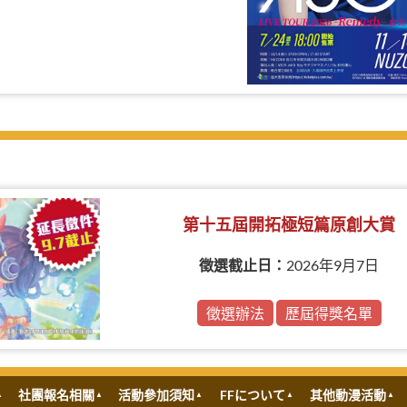
第十五屆開拓極短篇原創大賞
徵選截止日：
2026年9月7日
徵選辦法
歷屆得獎名單
社團報名相關
活動參加須知
FFについて
其他動漫活動