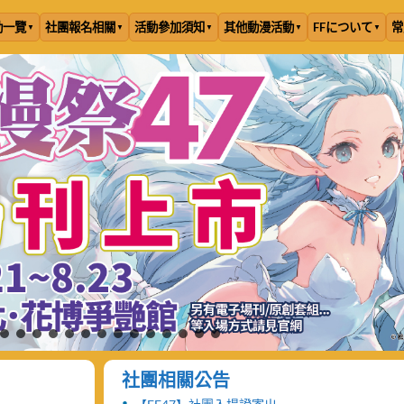
動一覽
社團報名相關
活動參加須知
其他動漫活動
FFについて
常
社團相關公告