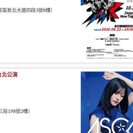
北市新莊區新北大道四段3號8樓）
- 台北公演
三段198號2樓）