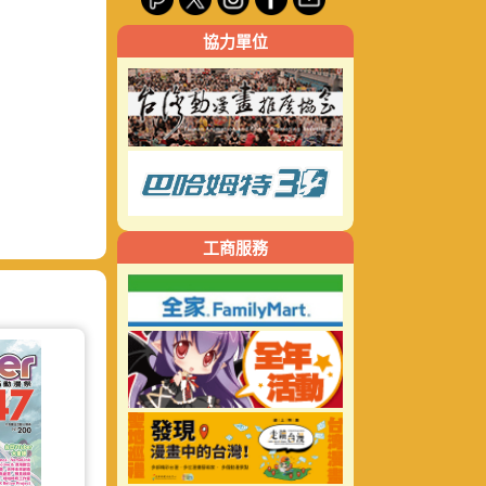
關
協力單位
鍵
字:
工商服務