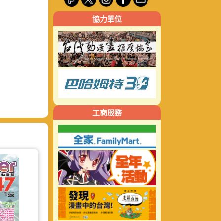
關
協力單位
鍵
字:
工商服務