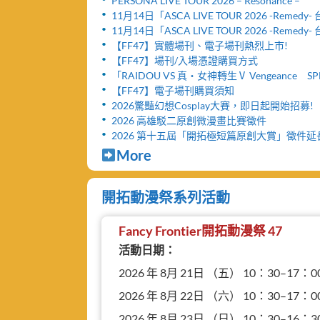
PERSONA LIVE TOUR 2026 – Resonance –
11月14日「ASCA LIVE TOUR 2026 -Remed
舉辦「FF47迷你演唱會」與「致贈小禮物活動
11月14日「ASCA LIVE TOUR 2026 -Remed
票網頁公開及女性粉絲看台區設置公告！！
【FF47】實體場刊、電子場刊熱烈上市!
【FF47】場刊/入場憑證購買方式
「RAIDOU VS 真・女神轉生Ⅴ Vengeance SP
台北公演」活動取消及退票服務相關公告
【FF47】電子場刊購買須知
2026驚豔幻想Cosplay大賽，即日起開始招募!
2026 高雄駁二原創微漫畫比賽徵件
2026 第十五屆「開拓極短篇原創大賞」徵件
More
開拓動漫祭系列活動
Fancy Frontier開拓動漫祭 47
活動日期：
2026 年 8月 21日 （五） 10：30–17：0
2026 年 8月 22日 （六） 10：30–17：0
2026 年 8月 23日 （日） 10：30–16：3