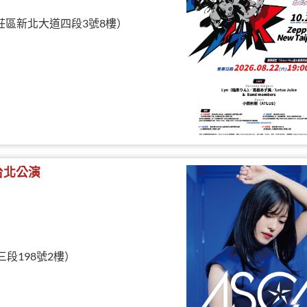
北市新莊區新北大道四段3號8樓）
- 台北公演
三段198號2樓）