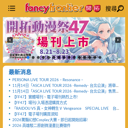
搜尋
最新消息
PERSONA LIVE TOUR 2026 – Resonance –
11月14日「ASCA LIVE TOUR 2026 -Remedy- 台北公演」將舉
辦「FF47迷你演唱會」與「致贈小禮物活動」
11月14日「ASCA LIVE TOUR 2026 -Remedy- 台北公演」售票
網頁公開及女性粉絲看台區設置公告！！
【FF47】實體場刊、電子場刊熱烈上市!
【FF47】場刊/入場憑證購買方式
「RAIDOU VS 真・女神轉生Ⅴ Vengeance SPECIAL LIVE 台
北公演」活動取消及退票服務相關公告
【FF47】電子場刊購買須知
2026驚豔幻想Cosplay大賽，即日起開始招募!
2026 高雄駁二原創微漫畫比賽徵件