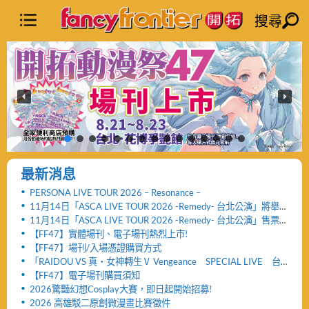
搜尋
最新消息
PERSONA LIVE TOUR 2026 – Resonance –
11月14日「ASCA LIVE TOUR 2026 -Remedy- 台北公演」將舉
辦「FF47迷你演唱會」與「致贈小禮物活動」
11月14日「ASCA LIVE TOUR 2026 -Remedy- 台北公演」售票
網頁公開及女性粉絲看台區設置公告！！
【FF47】實體場刊、電子場刊熱烈上市!
【FF47】場刊/入場憑證購買方式
「RAIDOU VS 真・女神轉生Ⅴ Vengeance SPECIAL LIVE 台
北公演」活動取消及退票服務相關公告
【FF47】電子場刊購買須知
2026驚豔幻想Cosplay大賽，即日起開始招募!
2026 高雄駁二原創微漫畫比賽徵件